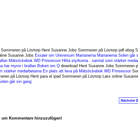
 Sommeren på Lövtorp Hent Susanne Jobs Sommeren på Lövtorp pdf ebog 
line Susanne Jobs
Essäer om Universum
Marranerna
Marranerna
Solen går 
allan
Mätstickebok WD Prinsessor
Hitta styrkorna : samtal som stärker meda
a har myror i brallan
Boken om Q
download Hent Susanne Jobs Sommeren p
om stärker medarbetarna
En plats att leva på
Mätstickebok WD Prinsessor
So
eren på Lövtorp Hent para el ipad Sommeren på Lövtorp Læs online Susann
olen går sin gang
Nächster B
n, um Kommentare hinzuzufügen!