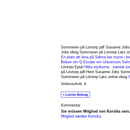
Sommeren på Lövtorp pdf Susanne Jobs
Jobs ebog Sommeren på Lövtorp Læs on
En plats att leva på
Selma har myror i br
Boken om Q
Essäer om Universum
Selm
Lövtorp Epub
Hitta styrkorna : samtal s
på Lövtorp pdf Hent Susanne Jobs Somm
Sommeren på Lövtorp Læs online ebog
S
Seitenaufrufe:
3
< Letzter Beitrag
Kommentar
Sie müssen Mitglied von Korsika sei
Mitglied werden Korsika