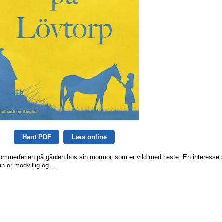
Hent PDF
Læs online
ge sommerferien på gården hos sin mormor, som er vild med heste. En interesse
 er modvillig og ...