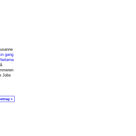
Susanne
sin gang
rbetarna
å
mmeren
e Jobs
eitrag >