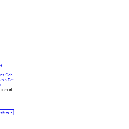
te
ens Och
skola
Det
a.
para el
eitrag >