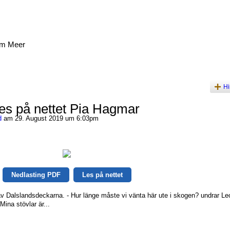
am Meer
Hi
es på nettet Pia Hagmar
d
am 29. August 2019 um 6:03pm
Nedlasting PDF
Les på nettet
v Dalslandsdeckarna. - Hur länge måste vi vänta här ute i skogen? undrar Le
ina stövlar är...