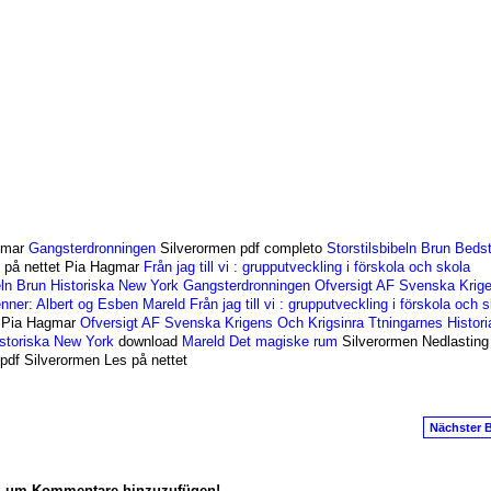
agmar
Gangsterdronningen
Silverormen pdf completo
Storstilsbibeln Brun
Beds
 på nettet Pia Hagmar
Från jag till vi : grupputveckling i förskola och skola
eln Brun
Historiska New York
Gangsterdronningen
Ofversigt AF Svenska Krig
nner: Albert og Esben
Mareld
Från jag till vi : grupputveckling i förskola och 
g Pia Hagmar
Ofversigt AF Svenska Krigens Och Krigsinra Ttningarnes Histori
storiska New York
download
Mareld
Det magiske rum
Silverormen Nedlasting 
pdf Silverormen Les på nettet
Nächster B
n, um Kommentare hinzuzufügen!