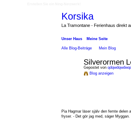
Erstellen Sie ein Ning-Netzwerk!
Korsika
La Tramontane - Ferienhaus direkt 
Unser Haus
Meine Seite
Alle Blog-Beiträge
Mein Blog
Silverormen L
Gepostet von
qdqwdqwdwq
Blog anzeigen
Pia Hagmar läser själv den femte delen a
fryser. - Det gör jag med, säger Myggan. M