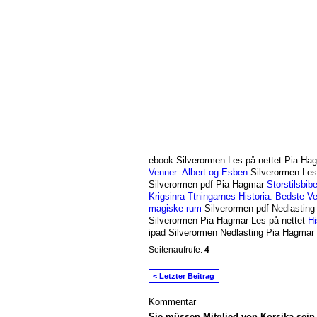
ebook Silverormen Les på nettet Pia H
Venner: Albert og Esben
Silverormen Les
Silverormen pdf Pia Hagmar
Storstilsbib
Krigsinra Ttningarnes Historia.
Bedste Ve
magiske rum
Silverormen pdf Nedlastin
Silverormen Pia Hagmar Les på nettet
Hi
ipad Silverormen Nedlasting Pia Hagmar 
Seitenaufrufe:
4
< Letzter Beitrag
Kommentar
Sie müssen Mitglied von Korsika sei