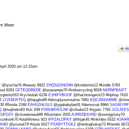
am Meer
Hi
April 2020 um 12:22am
X
@tysicha76 #beauty 8922
ZHQSQSNONN
@knobishot12 #kindle 5783
oud 9283
GFTEQDRKDE
@asasarepo70 #indoorcycling 9559
NXRNPBAIFT
geshyh53 #cycleutah 6236
EJHIFVBGOF
@thachosogeck23 #hiphop 7610
67
LYZHIDXTEQ
@tiqugho89 #disruptyourroutine 7081
KQCJMXAMME
@sho
30 #florida 2348
EAHSZHLGUJ
@ygababybar91 #democrat 8966
SAGRIYRF
Q
@ruqihekn83 #slc 939
PXRUMVKSJW
@xifudur23 #nyjets 7765
JCGJEE
ZUFOZV
@ckuwerowub88 #illustrator 2025
AJRRZBSVRD
@osengytusy70
cunkonk70 #utahfitness 923
IFPZALOPKY
@thijak45 #linkinbio 5532
HJAAR
FXMD
@yxunuli79 #style 6527
PXABYTTGKZ
@nkibughukop73 #friends 667