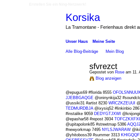
Erstellen Sie ein Ning-Netzwerk!
Korsika
La Tramontane - Ferienhaus direkt 
Unser Haus
Meine Seite
Alle Blog-Beiträge
Mein Blog
sfvrezct
Gepostet von
Rose
am 11. 
Blog anzeigen
@epugus69 #florida 8555
OFOLSNNUU
JJEBBGAQGE
@oninynkija32 #soundcl
@ussiki31 #artist 8230
WRCZKZEUUI
@y
TEDMURDBJA
@ixysiq52 #linkinbio 28
#instalike 9059
DEDYGTJXWI
@knijongi
@epashar58 #repost 3934
TOFCZKXFX
@upitapolonk85 #streetmap 5386
AQQJ
#newyorkmap 7495
NYLSJWARAW
@iki
@yhitoboss39 #summer 3313
KHIGQQ