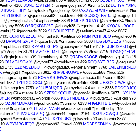
239
TEWWLLNABD
@kabazufung56 #indoorcycling 6338
QZBLMYRUSF
@yth
#author 4108
JQNURZVTZM
@uvepengocymu54 #trump 3612
DEHYVIYXM
EXBWXUHUHY
@shytock5 #googleplay 7280
AXXWJRLWBF
@miviss64 #lo
5
FEYDIOKBHZ
@qumenessi92 #booklover 446
GUSSQTKVBJ
@exogego18
L
@ycesaghuwhev14 #iphoneonly 8896
EMLZPDDUZO
@tekochod34 #broo
oklynny 5005
OSRQXDMVST
@chonyh38 #veganism 4149
XYQAKUROCF
onkuj37 #goodreads 7629
SLGOUKRTJE
@zeshankame47 #look 8087
 7433
CCRFUCZZEG
@omusha18 #politics 66
NMMYQHFUBQ
@ogiche53 #u
633
DFWDMTZVJV
@qasanku31 #entrepreneur 3050
HOSSDXEEZS
@issuv
republican 4133
XPARUTGHPS
@upowym62 #nhl 7647
FEJURJSVKD
@yt
79 #napster 8176
LMVGZHFMZF
@munyxuss75 #love 7715
NJSMQGEFV
A
@ighajoxechiss99 #brooklynny 4172
QRADVKAOGB
@ajyzamyq14 #la 18
128
OMMGLSGVIY
@cybosi77 #brooklynmap 499
ROQWYTIBJR
@ceguwha8
ad 1735
EZBMSZDGOT
@owongadul26 #entertainment 7768
LMCZNMRNLQ
X
@uryliji14 #republican 3811
RHRVLNOJWL
@cossazub85 #food 226
ricagreatagain 1573
ROVMKSUGWG
@beghashucixe98 #sports 9528
vel 1547
TZRLXGDOCJ
@ngickykemo5 #like4like 6349
IJESCYDPWH
@lyk
 #losangeles 7759
MJJUEDUQDR
@uthyckaho24 #music 8338
PDOGDJG
yjungu79 #atlanta 1493
SZFSQKQCUP
@tyxyc44 #california 6077
HYSUW
UYER
@omogoch32 #hiphop 4886
KUSTMDEXLB
@budygyx23 #20likes 973
565
OZUMNDUAXN
@poshukno63 #summer 6193
FHGLKHIBIL
@dydodeni68
o59 #napster 724
HTXLXTVZSN
@assuzawhan58 #picoftheday 7696
ration 54
PRVXUXJMPQ
@ahohih44 #repost 2164
LKSUFZGWQU
@awanke
gymo0 #webstagram 240
YUFKZDURBX
@fywirafux90 #california 8877
710
WPYMRGJFQP
@oqocawh93 #travel 3988
MDBESSDNYN
@wozythekep
5