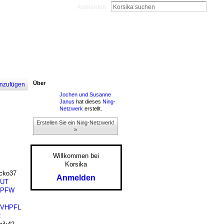
Anmelden
Über
nzufügen
Jochen und Susanne
Janus
hat dieses
Ning-
Netzwerk
erstellt.
Erstellen Sie ein Ning-Netzwerk!
»
Willkommen bei
Korsika
cko37
Anmelden
UT
SPFW
VHPFL
2