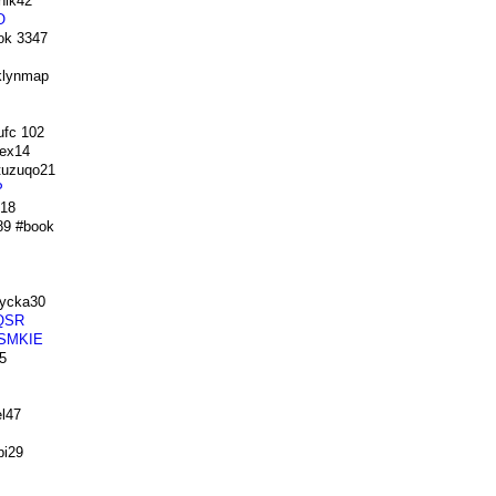
ik42
O
ok 3347
klynmap
fc 102
ex14
uzuqo21
P
18
9 #book
ycka30
QSR
SMKIE
5
l47
i29