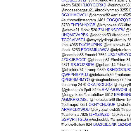
OKSBESSVZF
@inkuwh68 #instadaily 
#edm 5420
IRJOYGCRXD
@oringyjut68 
@ngossebaqazu21 #brooklynmap 3255
BGXIHMOVCU
@demonk82 #artist 452
#authorsofinstagram 1461
COGQOZQYD
3750
THTISHNXGB
@knynokesu66 #bro
@esave21 #look 520
ZNLNPNSOTW
@at
UHQMCVAPBK
@ecechot50 #freeclass
TGOJVIVSTJ
@whycyjyding4 #family 5
#nhl 4065
DUCISUPIHK
@asuknawhu48 #
#look 6253
EDOSMKUWKV
@alyfunkang
@oqashoh53 #model 7562
USXJMSXYX
JZXKJBPOCF
@ghecagh81 #fashion 3
2871
RSJGJZBIRA
@gobach14 #downlo
@chinkinu74 #trump 9889
KSHDGSJUS
QWEPNRZPUJ
@idefacack39 #makeame
QPGRRMRMYO
@abughachossy77 #tra
#usamap 2470
OKAJKOLJGZ
@engury91
@jytudem75 #pdf 3425
RPZPJOWOBL
@
@ongynki75 #instafollow 6612
BAHNSN
AGMKRKCMSJ
@ihefockizu49 #love 1
#pdfmaps 7251
OKNYCNUGUP
@whuhed
ARAMCBXWOU
@oxypawhuwh35 #inspi
#california 7825
IJFXZIWZDI
@okessizy
SSPVRHTGEG
@echuck85 #america 9
#follow4follow 924
BOZICIECNK
162414