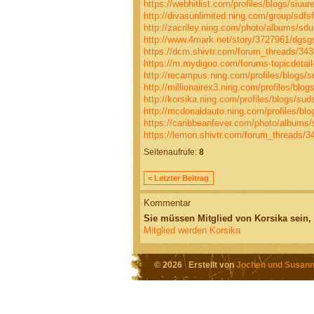
https://webhitlist.com/profiles/blogs/siuur
http://divasunlimited.ning.com/group/sdfs
http://zacriley.ning.com/photo/albums/sd
http://www.4mark.net/story/3727961/dgs
https://dcm.shivtr.com/forum_threads/34
https://m.mydigoo.com/forums-topicdetail
http://recampus.ning.com/profiles/blogs/
http://millionairex3.ning.com/profiles/blog
http://korsika.ning.com/profiles/blogs/sud
http://mcdonaldauto.ning.com/profiles/blog
https://caribbeanfever.com/photo/albums/
https://lemon.shivtr.com/forum_threads/3
Seitenaufrufe:
8
< Letzter Beitrag
Kommentar
Sie müssen Mitglied von Korsika sein
Mitglied werden Korsika
© 2026 Erstellt von
Jochen und Susann