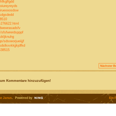
ehfkglfgdd
foiureyreyds
uirueooosdsw
gsdgsdedd
38510
-276622.html
sdwewrasadsfv
s/sfsfwrerdspppf
sikljknuhg
s/sdsoeorjueiijjf
sdslkxvkkjjkjdfkd
438515
Nächster Be
, um Kommentare hinzuzufügen!
e Janus
. Powered by
Ein 