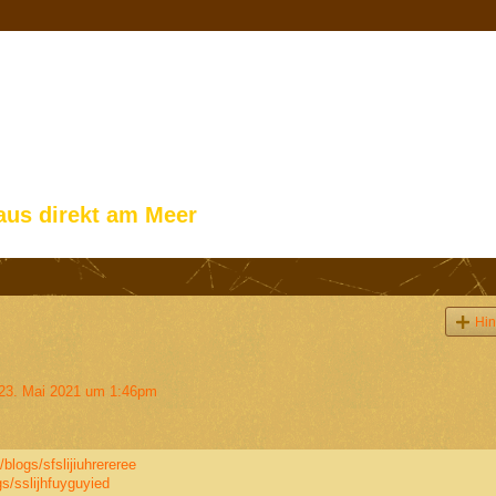
aus direkt am Meer
Hin
3. Mai 2021 um 1:46pm
blogs/sfslijiuhrereree
s/sslijhfuyguyied