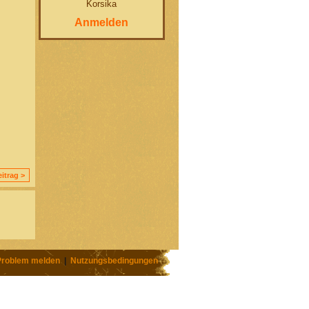
Korsika
Anmelden
itrag >
Problem melden
|
Nutzungsbedingungen