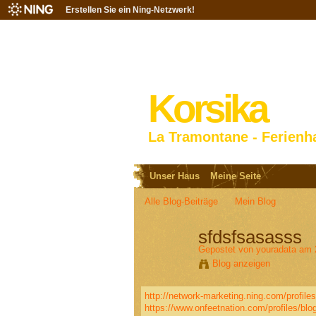
Erstellen Sie ein Ning-Netzwerk!
Korsika
La Tramontane - Ferienh
Unser Haus
Meine Seite
Alle Blog-Beiträge
Mein Blog
sfdsfsasasss
Gepostet von
youradata
am 2
Blog anzeigen
http://network-marketing.ning.com/profiles/
https://www.onfeetnation.com/profiles/blog