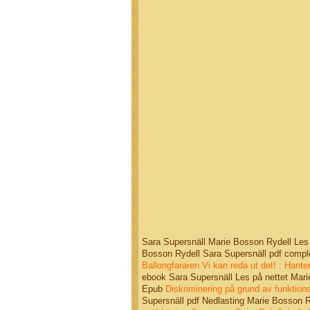
Sara Supersnäll Marie Bosson Rydell Les
Bosson Rydell Sara Supersnäll pdf comp
Ballongfararen
Vi kan reda ut det! : Hantera
ebook Sara Supersnäll Les på nettet Mar
Epub
Diskriminering på grund av funktion
Supersnäll pdf Nedlasting Marie Bosson 