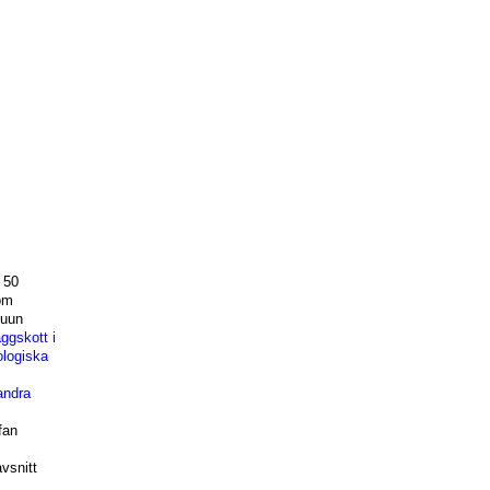
 50
om
ruun
ggskott i
ologiska
andra
fan
vsnitt