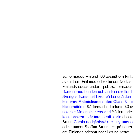
Så formades Finland 50 avsnitt om Finl
avsnitt om Finlands ödesstunder Nedlast
Finlands ödesstunder Epub Så formades 
Damen med hunden och andra noveller
L
Sveriges framstjärt
Livet på bondgården 
kulturarv
Materialismens død
Glass & so
klistermärken
Så formades Finland 50 av
noveller
Materialismens død
Så formades 
känsloboken : vår inre skratt karta
ebook 
Bruun
Gamla trädgårdsväxter : nyttans oc
ödesstunder Staffan Bruun Les på nettet
om Finlands ödesstunder Les på nettet