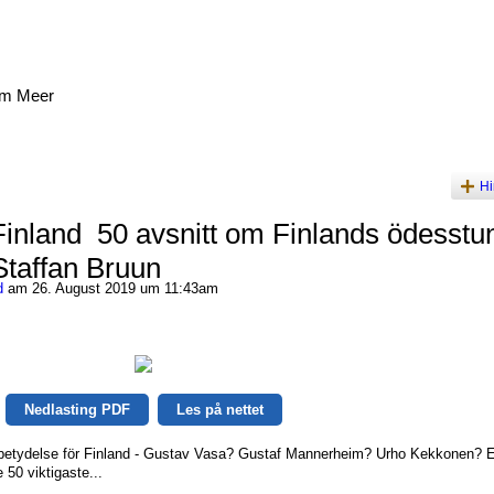
am Meer
Hi
inland 50 avsnitt om Finlands ödesstu
Staffan Bruun
d
am 26. August 2019 um 11:43am
Nedlasting PDF
Les på nettet
 betydelse för Finland - Gustav Vasa? Gustaf Mannerheim? Urho Kekkonen? E
50 viktigaste...