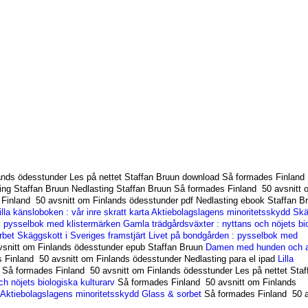
ands ödesstunder Les på nettet Staffan Bruun download Så formades Finland
ing Staffan Bruun Nedlasting Staffan Bruun Så formades Finland 50 avsnitt 
Finland 50 avsnitt om Finlands ödesstunder pdf Nedlasting ebook Staffan B
illa känsloboken : vår inre skratt karta
Aktiebolagslagens minoritetsskydd
Skä
: pysselbok med klistermärken
Gamla trädgårdsväxter : nyttans och nöjets bi
rbet
Skäggskott i Sveriges framstjärt
Livet på bondgården : pysselbok med
snitt om Finlands ödesstunder epub Staffan Bruun
Damen med hunden och 
Finland 50 avsnitt om Finlands ödesstunder Nedlasting para el ipad
Lilla
Så formades Finland 50 avsnitt om Finlands ödesstunder Les på nettet Staf
h nöjets biologiska kulturarv
Så formades Finland 50 avsnitt om Finlands
Aktiebolagslagens minoritetsskydd
Glass & sorbet
Så formades Finland 50 a