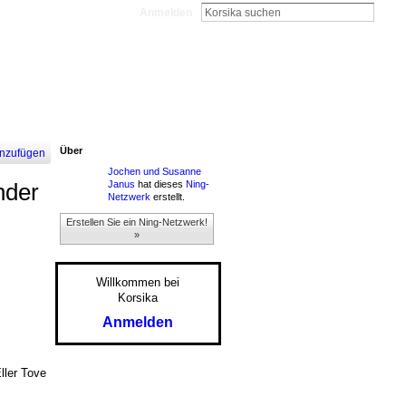
Anmelden
Über
nzufügen
Jochen und Susanne
Janus
hat dieses
Ning-
nder
Netzwerk
erstellt.
Erstellen Sie ein Ning-Netzwerk!
»
Willkommen bei
Korsika
Anmelden
ller Tove