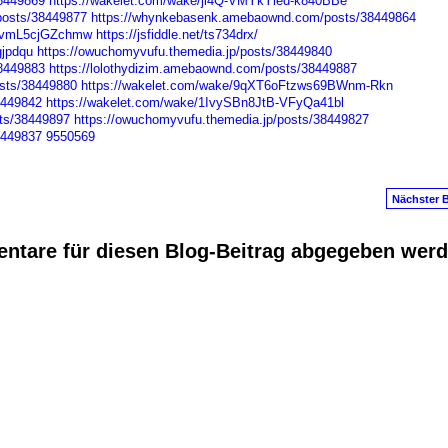
38449869
https://wakelet.com/wake/ji4Q-VMYkYied-k840BBe
posts/38449877
https://whynkebasenk.amebaownd.com/posts/38449864
zvmL5cjGZchmw
https://jsfiddle.net/ts734drx/
gjpdqu
https://owuchomyvufu.themedia.jp/posts/38449840
38449883
https://lolothydizim.amebaownd.com/posts/38449887
sts/38449880
https://wakelet.com/wake/9qXT6oFtzws69BWnm-Rkn
8449842
https://wakelet.com/wake/1IvySBn8JtB-VFyQa41bl
sts/38449897
https://owuchomyvufu.themedia.jp/posts/38449827
8449837
9550569
Nächster B
ntare für diesen Blog-Beitrag abgegeben wer
anus
. Powered by
E