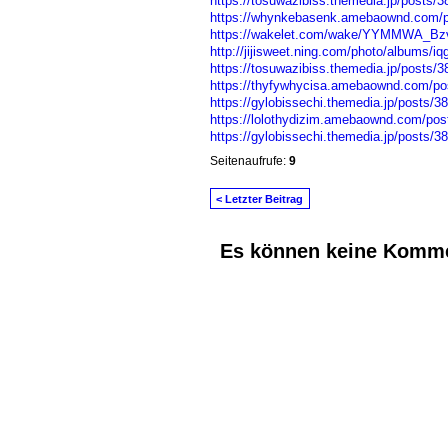
https://tosuwazibiss.themedia.jp/posts/
https://whynkebasenk.amebaownd.com/
https://wakelet.com/wake/YYMMWA_B
http://jijisweet.ning.com/photo/albums/iq
https://tosuwazibiss.themedia.jp/posts/
https://thyfywhycisa.amebaownd.com/po
https://gylobissechi.themedia.jp/posts/3
https://lolothydizim.amebaownd.com/po
https://gylobissechi.themedia.jp/posts/3
Seitenaufrufe:
9
< Letzter Beitrag
Es können keine Komme
© 2026 Erstellt von
Jochen und Susanne J