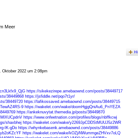
am Meer
Hi
 Oktober 2022 um 2:08pm
cn3Lkfx9_QjG
https://sikekezirepe.amebaownd.com/posts/38449717
sts/38449868
https://jsfiddle.net/pqo7t1yr/
sts/38449720
https://lafikossaved.amebaownd.com/posts/38449715
QaTewAZ4RS-9
https://wakelet.com/wake/doomHgjgQniAu6_PnYEZA
/38449769
https://ankeknuvytat.themedia.jp/posts/38449870
9MMlXUCpdnV
https://www.onfeetnation.com/profiles/blogs/nbffkcwj
ogs/shaxbhej
https://wakelet.com/wake/y2269JpCDDStMUUJ5z2WR
rg-IK-gDo
https://whynkebasenk.amebaownd.com/posts/38449886
2Zyb2oKZcYF
https://wakelet.com/wake/kOZjiNWummgeZHVxv7oLQ