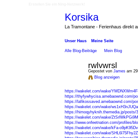
Erstellen Sie ein Ning-Netzwerk!
Korsika
La Tramontane - Ferienhaus direkt 
Unser Haus
Meine Seite
Alle Blog-Beiträge
Mein Blog
rwlvwrsl
Gepostet von
James
am 29.
Blog anzeigen
https://wakelet.com/wake/YMDNXWm4F
https://thyfywhycisa.amebaownd.com/po
https://lafikossaved.amebaownd.com/po
https://wakelet.com/wake/ws1xH3nJU
https://himoqyhyknih.themedia.jp/posts
https://wakelet.com/wake/ZtSrlWkPGi
https://www.onfeetnation.com/profiles/bl
https://wakelet.com/wake/kFa-o9pK95Dv
https://wakelet.com/wake/SHL6l75Fhy