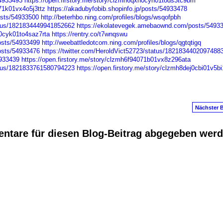
54933493
https://open.firstory.me/story/clzmh6qxh0cyn01tods3tc9bm
071k01vx4o5j3ttz
https://akadubyfobib.shopinfo.jp/posts/54933478
osts/54933500
http://beterhbo.ning.com/profiles/blogs/wsqofpbh
atus/1821834449941852662
https://ekolatevegek.amebaownd.com/posts/5493
t0cyk01to4saz7rta
https://rentry.co/t7wnqswu
osts/54933499
http://weebattledotcom.ning.com/profiles/blogs/qgtqtigq
osts/54933476
https://twitter.com/HeroldVict52723/status/1821834402097488
4933439
https://open.firstory.me/story/clzmh6f94071b01vx8z296ata
atus/1821833761580794223
https://open.firstory.me/story/clzmh8dej0cbi01v5b
Nächster B
ntare für diesen Blog-Beitrag abgegeben wer
anus
. Powered by
E