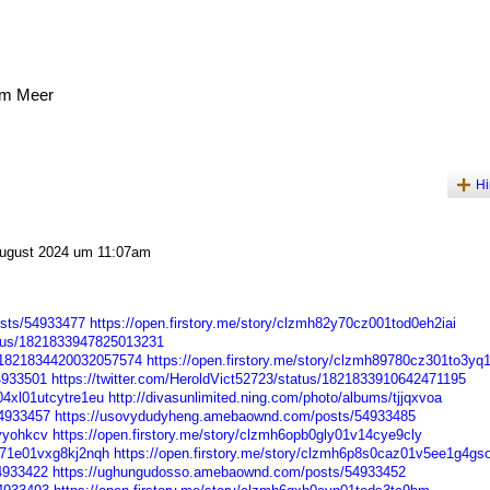
am Meer
Hi
ugust 2024 um 11:07am
osts/54933477
https://open.firstory.me/story/clzmh82y70cz001tod0eh2iai
atus/1821833947825013231
s/1821834420032057574
https://open.firstory.me/story/clzmh89780cz301to3yq
54933501
https://twitter.com/HeroldVict52723/status/1821833910642471195
04xl01utcytre1eu
http://divasunlimited.ning.com/photo/albums/tjjqxvoa
54933457
https://usovydudyheng.amebaownd.com/posts/54933485
kyyohkcv
https://open.firstory.me/story/clzmh6opb0gly01v14cye9cly
e071e01vxg8kj2nqh
https://open.firstory.me/story/clzmh6p8s0caz01v5ee1g4gs
54933422
https://ughungudosso.amebaownd.com/posts/54933452