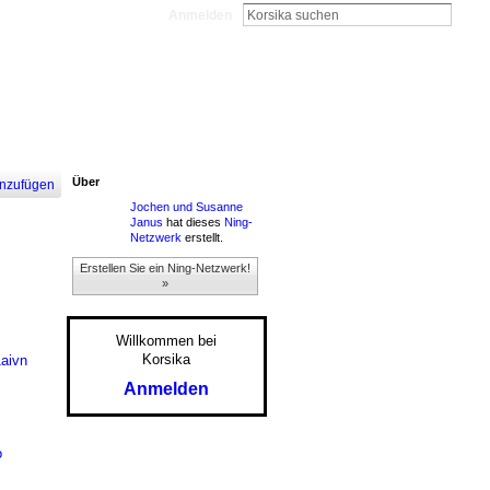
Anmelden
Über
nzufügen
Jochen und Susanne
Janus
hat dieses
Ning-
Netzwerk
erstellt.
Erstellen Sie ein Ning-Netzwerk!
»
Willkommen bei
Korsika
1aivn
Anmelden
o