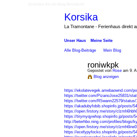
Erstellen Sie ein Ning-Netzwerk!
Korsika
La Tramontane - Ferienhaus direkt 
Unser Haus
Meine Seite
Alle Blog-Beiträge
Mein Blog
roniwkpk
Gepostet von
Rose
am 9. A
Blog anzeigen
https://ekolatevegek.amebaownd.com/p
https://twitter.com/PizanoJose25831/st
https://twitter.com/RSwann22579/statu
https://akadubyfobib.shopinfo.jp/posts/
https://open.firstory.me/story/clzmh6hbh
https://tirymyqywhop.shopinfo.jp/posts/
http://beterhbo.ning.com/profiles/blogs/
https://open.firstory.me/story/clzmh6ln
https://ecefypyfocko.shopinfo.jp/posts/