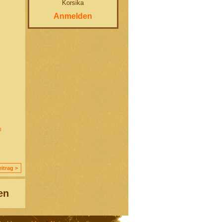
Korsika
Anmelden
m
itrag >
en