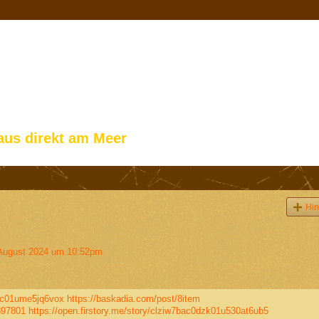
aus direkt am Meer
Hin
August 2024 um 10:52pm
0acc01ume5jq6vox
https://baskadia.com/post/8item
4897801
https://open.firstory.me/story/clziw7bac0dzk01u530at6ub5