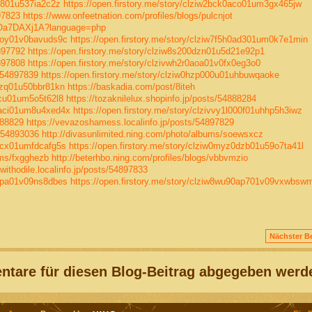
dz801u537ia2c2z
https://open.firstory.me/story/clziw2bck0aco01um3gx465jw
897823
https://www.onfeetnation.com/profiles/blogs/pulcnjot
bPOa7DAXj1A?language=php
0aoy01v0bavuds9c
https://open.firstory.me/story/clziw7f5h0ad301um0k7e1min
4897792
https://open.firstory.me/story/clziw8s200dzn01u5d21e92p1
4897808
https://open.firstory.me/story/clzivwh2r0aoa01v0fx0eg3o0
/54897839
https://open.firstory.me/story/clziw0hzp000u01uhbuwqaoke
0dzq01u50bbr81kn
https://baskadia.com/post/8iteh
0acu01um5o5t62l8
https://tozaknilelux.shopinfo.jp/posts/54888284
n0aci01um8u4xed4x
https://open.firstory.me/story/clzivvy1l000f01uhhp5h3iwz
888829
https://vevazoshamess.localinfo.jp/posts/54897829
/54893036
http://divasunlimited.ning.com/photo/albums/soewsxcz
0acx01umfdcafg5s
https://open.firstory.me/story/clziw0myz0dzb01u59o7ta41l
ums/fxgghezb
http://beterhbo.ning.com/profiles/blogs/vbbvmzio
iwithodile.localinfo.jp/posts/54897833
0apa01v09ns8dbes
https://open.firstory.me/story/clziw8wu90ap701v09vxwbsw
Nächster Be
tare für diesen Blog-Beitrag abgegeben werd