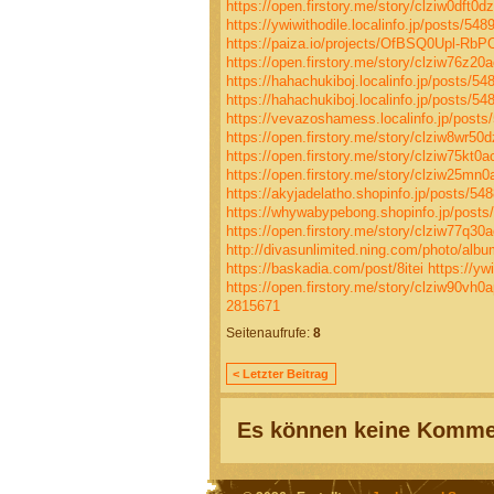
https://open.firstory.me/story/clziw0dft0
https://ywiwithodile.localinfo.jp/posts/54
https://paiza.io/projects/OfBSQ0Upl-R
https://open.firstory.me/story/clziw76z2
https://hahachukiboj.localinfo.jp/posts/5
https://hahachukiboj.localinfo.jp/posts/5
https://vevazoshamess.localinfo.jp/posts
https://open.firstory.me/story/clziw8wr5
https://open.firstory.me/story/clziw75kt
https://open.firstory.me/story/clziw25m
https://akyjadelatho.shopinfo.jp/posts/54
https://whywabypebong.shopinfo.jp/posts
https://open.firstory.me/story/clziw77q3
http://divasunlimited.ning.com/photo/alb
https://baskadia.com/post/8itei
https://yw
https://open.firstory.me/story/clziw90vh
2815671
Seitenaufrufe:
8
< Letzter Beitrag
Es können keine Kommen