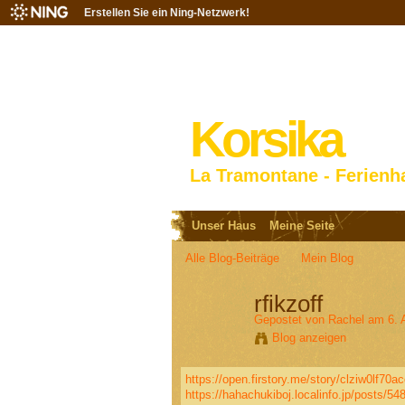
Erstellen Sie ein Ning-Netzwerk!
Korsika
La Tramontane - Ferienh
Unser Haus
Meine Seite
Alle Blog-Beiträge
Mein Blog
rfikzoff
Gepostet von
Rachel
am 6. 
Blog anzeigen
https://open.firstory.me/story/clziw0lf7
https://hahachukiboj.localinfo.jp/posts/5