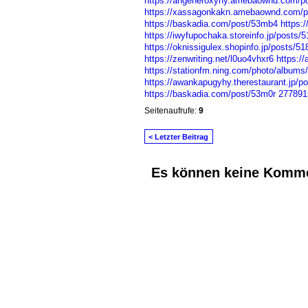
https://angeheroxyhy.amebaownd.com/p
https://xassagonkakn.amebaownd.com/p
https://baskadia.com/post/53mb4
https:
https://iwyfupochaka.storeinfo.jp/posts/
https://oknissigulex.shopinfo.jp/posts/5
https://zenwriting.net/l0uo4vhxr6
https:/
https://stationfm.ning.com/photo/albums
https://awankapugyhy.therestaurant.jp/p
https://baskadia.com/post/53m0r
277891
Seitenaufrufe:
9
< Letzter Beitrag
Es können keine Komme
© 2026 Erstellt von
Jochen und Susanne J