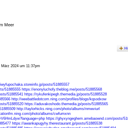
am Meer
Hi
 März 2024 um 11:37pm
/iwyfupochaka.storeinfo.jp/posts/51885557
sts/51885555
https://enonyluchofy.theblog.me/posts/51885568
osts/51885541
https://rykufenkipegh.themedia.jp/posts/51885528
885566
http://weebattledotcom.ning.com/profiles/blogs/kqsodxow
osts/51885520
https://aduvakoshodo.themedia.jp/posts/51885565
/51885509
http://taylorhicks.ning.com/photo/albums/nmwviurl
stationfm.ning.com/photo/albums/cwfumxnn
c9zvV6HmLdyw?language=php
https://ghyxyngeghem.amebaownd.com/posts/51
1885477
https://awankapugyhy.therestaurant.jp/posts/51885538