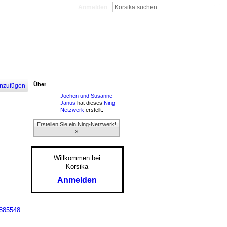
Anmelden
Über
nzufügen
Jochen und Susanne
Janus
hat dieses
Ning-
Netzwerk
erstellt.
Erstellen Sie ein Ning-Netzwerk!
»
Willkommen bei
Korsika
Anmelden
885548