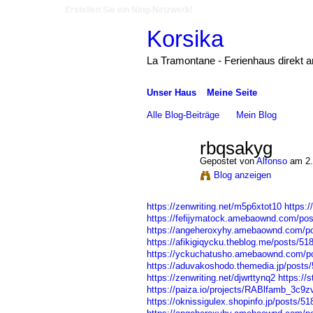
Erstellen Sie ein Ning-Netzwerk!
Korsika
La Tramontane - Ferienhaus direkt 
Unser Haus
Meine Seite
Alle Blog-Beiträge
Mein Blog
rbqsakyg
Gepostet von
Alfonso
am 2.
Blog anzeigen
https://zenwriting.net/m5p6xtot10
https:/
https://fefijymatock.amebaownd.com/po
https://angeheroxyhy.amebaownd.com/p
https://afikigiqycku.theblog.me/posts/51
https://yckuchatusho.amebaownd.com/p
https://aduvakoshodo.themedia.jp/posts
https://zenwriting.net/djwrttynq2
https://
https://paiza.io/projects/RABlfamb_3
https://oknissigulex.shopinfo.jp/posts/5