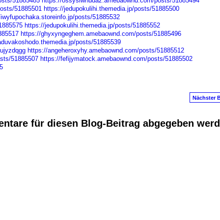
osts/51885485
https://ossysiwhudaz.amebaownd.com/posts/51885494
osts/51885501
https://jedupokulihi.themedia.jp/posts/51885500
//iwyfupochaka.storeinfo.jp/posts/51885532
51885575
https://jedupokulihi.themedia.jp/posts/51885552
1885517
https://ghyxyngeghem.amebaownd.com/posts/51885496
/aduvakoshodo.themedia.jp/posts/51885539
/ujyzdqgg
https://angeheroxyhy.amebaownd.com/posts/51885512
osts/51885507
https://fefijymatock.amebaownd.com/posts/51885502
5
Nächster B
ntare für diesen Blog-Beitrag abgegeben wer
anus
. Powered by
E