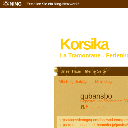
Erstellen Sie ein Ning-Netzwerk!
Korsika
La Tramontane - Ferienh
Unser Haus
Meine Seite
Alle Blog-Beiträge
Mein Blog
qubansbo
Gepostet von
Shonda
am 30.
Blog anzeigen
https://iqossixongoq.amebaownd.com/po
https://emuthogockud.themedia.jp/posts/