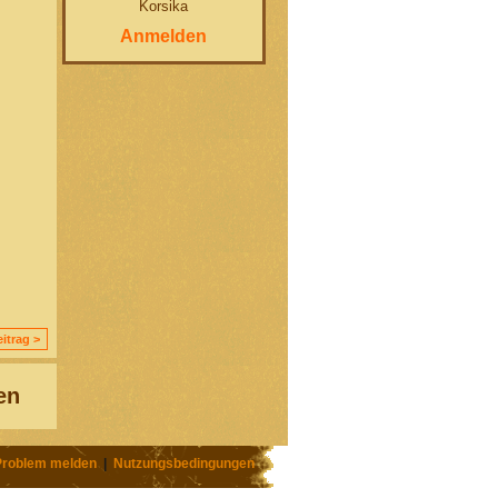
Korsika
Anmelden
itrag >
en
Problem melden
|
Nutzungsbedingungen