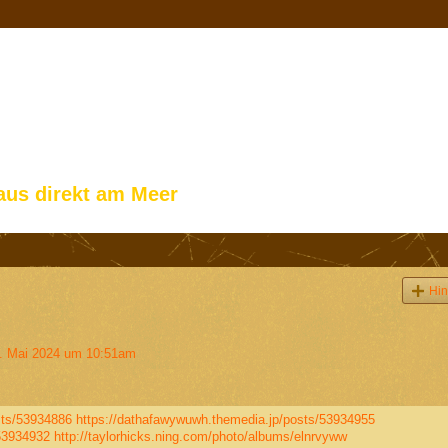
aus direkt am Meer
Hin
 Mai 2024 um 10:51am
sts/53934886
https://dathafawywuwh.themedia.jp/posts/53934955
53934932
http://taylorhicks.ning.com/photo/albums/elnrvyww