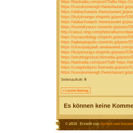
https://baskadia.com/post/7ta8w
https://
https://icexukomesegh.therestaurant.jp/p
https://alabachuwack.therestaurant.jp/po
https://ikylyknungur.shopinfo.jp/posts/53
https://alabachuwack.therestaurant.jp/po
https://kuvirekywuco.storeinfo.jp/posts/5
http://caisu1.ning.com/photo/albums/objw
https://syxasodobigy.shopinfo.jp/posts/5
https://egheqatapybo.storeinfo.jp/posts/
https://ckovojodyjawh.amebaownd.com/p
https://ikylyknungur.shopinfo.jp/posts/53
https://emuthogockud.themedia.jp/posts/
https://baskadia.com/post/7ta8r
https://e
https://cungohobyssi.themedia.jp/posts/
https://icexukomesegh.therestaurant.jp/p
Seitenaufrufe:
9
< Letzter Beitrag
Es können keine Kommen
© 2026 Erstellt von
Jochen und Susann