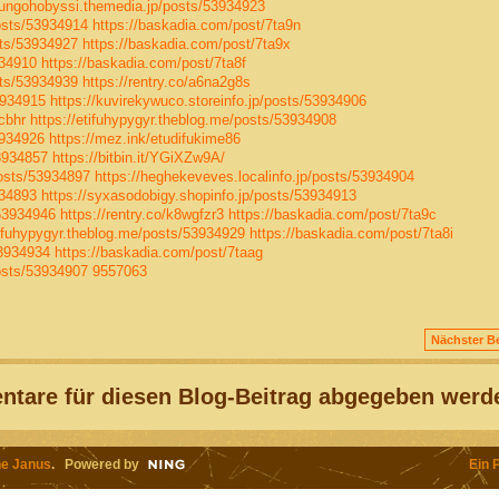
cungohobyssi.themedia.jp/posts/53934923
osts/53934914
https://baskadia.com/post/7ta9n
sts/53934927
https://baskadia.com/post/7ta9x
934910
https://baskadia.com/post/7ta8f
sts/53934939
https://rentry.co/a6na2g8s
3934915
https://kuvirekywuco.storeinfo.jp/posts/53934906
cbhr
https://etifuhypygyr.theblog.me/posts/53934908
3934926
https://mez.ink/etudifukime86
53934857
https://bitbin.it/YGiXZw9A/
osts/53934897
https://heghekeveves.localinfo.jp/posts/53934904
934893
https://syxasodobigy.shopinfo.jp/posts/53934913
53934946
https://rentry.co/k8wgfzr3
https://baskadia.com/post/7ta9c
tifuhypygyr.theblog.me/posts/53934929
https://baskadia.com/post/7ta8i
53934934
https://baskadia.com/post/7taag
osts/53934907
9557063
Nächster Be
tare für diesen Blog-Beitrag abgegeben werd
e Janus
. Powered by
Ein 