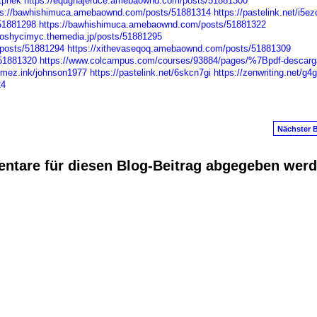
tpnek
https://equghajeruce.amebaownd.com/posts/51881300
ps://bawhishimuca.amebaownd.com/posts/51881314
https://pastelink.net/i5e
/51881298
https://bawhishimuca.amebaownd.com/posts/51881322
afoshycimyc.themedia.jp/posts/51881295
posts/51881294
https://xithevaseqoq.amebaownd.com/posts/51881309
/51881320
https://www.colcampus.com/courses/93884/pages/%7Bpdf-descar
//mez.ink/johnson1977
https://pastelink.net/6skcn7gi
https://zenwriting.net/g
24
Nächster B
ntare für diesen Blog-Beitrag abgegeben wer
anus
. Powered by
E