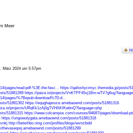
am Meer
Hi
. März 2024 um 5:57pm
4/pages/read-pdf-%3E-the-fasc...
https://qafoshycimyc.themedia.jp/posts/
osts/51881289
https://paiza.io/projects/VnKTPF45vj1Bm-wTV7g6ug?languag
214/pages/%7Bepub-download%7D-d...
osts/51881302
https://equghajeruce.amebaownd.com/posts/51881316
paiza.io/projects/URqKk1zAj0gTVHAKIKwbnQ?language=php
osts/51881315
https://www.colcampus.com/courses/94687/pages/download-pd
p
https://ungowutygata.amebaownd.com/posts/51881318
nvnkj
http://beterhbo.ning.com/profiles/blogs/wvnzibdd
//xithevaseqoq.amebaownd.com/posts/51881299