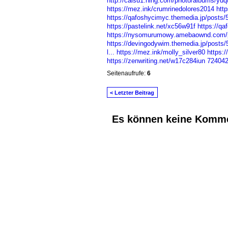
http://caisu1.ning.com/photo/albums/yuq
https://mez.ink/crumrinedolores2014
htt
https://qafoshycimyc.themedia.jp/posts
https://pastelink.net/xc56w91f
https://q
https://nysomurumowy.amebaownd.com/
https://devingodywim.themedia.jp/posts
l...
https://mez.ink/molly_silver80
https:
https://zenwriting.net/w17c284iun
72404
Seitenaufrufe:
6
< Letzter Beitrag
Es können keine Komme
© 2026 Erstellt von
Jochen und Susanne J