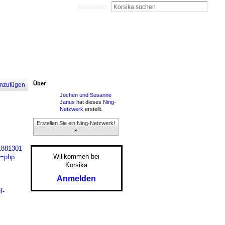
Anmelden
Über
nzufügen
Jochen und Susanne
Janus
hat dieses
Ning-
Netzwerk
erstellt.
Erstellen Sie ein Ning-Netzwerk!
»
51881301
Willkommen bei
e=php
Korsika
Anmelden
f-