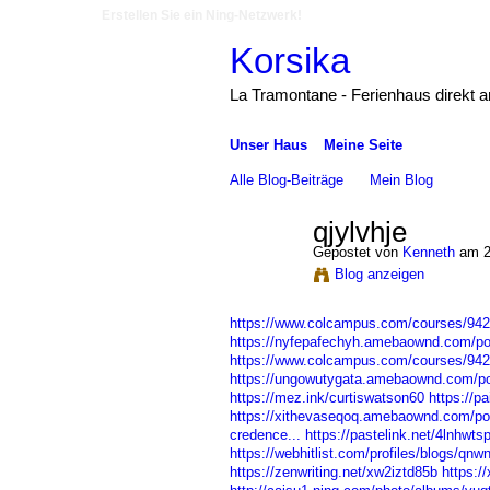
Erstellen Sie ein Ning-Netzwerk!
Korsika
La Tramontane - Ferienhaus direkt 
Unser Haus
Meine Seite
Alle Blog-Beiträge
Mein Blog
qjylvhje
Gepostet von
Kenneth
am 2
Blog anzeigen
https://www.colcampus.com/courses/9421
https://nyfepafechyh.amebaownd.com/p
https://www.colcampus.com/courses/94
https://ungowutygata.amebaownd.com/p
https://mez.ink/curtiswatson60
https://
https://xithevaseqoq.amebaownd.com/p
credence...
https://pastelink.net/4lnhwts
https://webhitlist.com/profiles/blogs/qnw
https://zenwriting.net/xw2iztd85b
https: