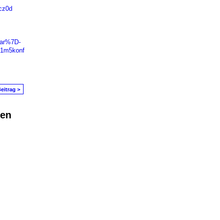
zcz0d
gar%7D-
4g1m5konf
eitrag >
den
in Problem melden
|
Nutzungsbedingungen