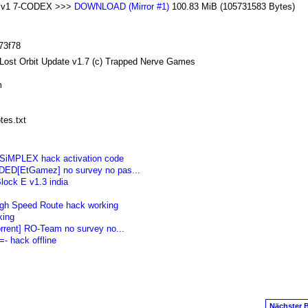
te v1 7-CODEX >>>
DOWNLOAD (Mirror #1)
100.83 MiB (105731583 Bytes)
73f78
Lost Orbit Update v1.7 (c) Trapped Nerve Games
m
tes.txt
-SiMPLEX hack activation code
ADED[EtGamez] no survey no pas...
lock E v1.3 india
High Speed Route hack working
king
orrent] RO-Team no survey no...
- hack offline
Nächster B