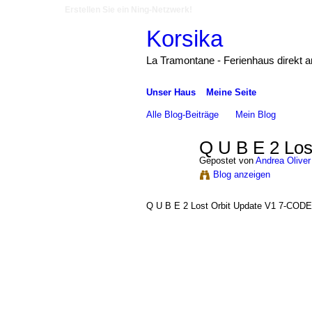
Erstellen Sie ein Ning-Netzwerk!
Korsika
La Tramontane - Ferienhaus direkt 
Unser Haus
Meine Seite
Alle Blog-Beiträge
Mein Blog
Q U B E 2 Los
Gepostet von
Andrea Oliver
Blog anzeigen
Q U B E 2 Lost Orbit Update V1 7-CODE