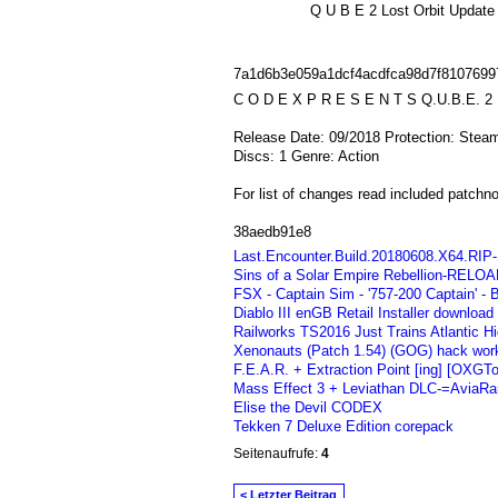
Q U B E 2 Lost Orbit Upda
7a1d6b3e059a1dcf4acdfca98d7f8107699
C O D E X P R E S E N T S Q.U.B.E. 2 
Release Date: 09/2018 Protection: Stea
Discs: 1 Genre: Action
For list of changes read included patchno
38aedb91e8
Last.Encounter.Build.20180608.X64.RIP
Sins of a Solar Empire Rebellion-RELO
FSX - Captain Sim - '757-200 Captain' - B
Diablo III enGB Retail Installer download
Railworks TS2016 Just Trains Atlantic 
Xenonauts (Patch 1.54) (GOG) hack wor
F.E.A.R. + Extraction Point [ing] [OXGT
Mass Effect 3 + Leviathan DLC-=AviaRa=
Elise the Devil CODEX
Tekken 7 Deluxe Edition corepack
Seitenaufrufe:
4
< Letzter Beitrag