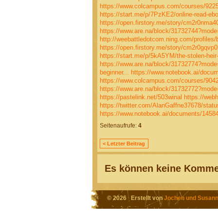
https://www.colcampus.com/courses/92250
https://start.me/p/7PzKE2/online-read-ebo
https://open.firstory.me/story/cm2r0nma
https://www.are.na/block/31732744?mode
http://weebattledotcom.ning.com/profiles/
https://open.firstory.me/story/cm2r0gqv
https://start.me/p/5kA5YM/the-stolen-heir-
https://www.are.na/block/31732774?mode
beginner...
https://www.notebook.ai/docu
https://www.colcampus.com/courses/90422/
https://www.are.na/block/31732772?mode
https://pastelink.net/503winal
https://webh
https://twitter.com/AlanGaffne37678/sta
https://www.notebook.ai/documents/1458
Seitenaufrufe:
4
< Letzter Beitrag
Es können keine Kommen
© 2026 Erstellt von
Jochen und Susann