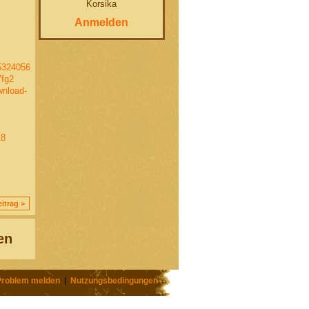
Korsika
Anmelden
45324056
7fg2
wnload-
18
itrag >
en
Problem melden
|
Nutzungsbedingungen