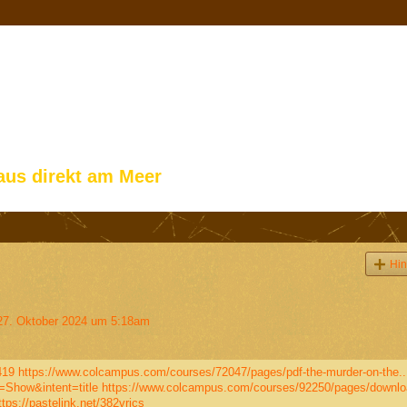
aus direkt am Meer
Hin
7. Oktober 2024 um 5:18am
419
https://www.colcampus.com/courses/72047/pages/pdf-the-murder-on-the..
=Show&intent=title
https://www.colcampus.com/courses/92250/pages/downloa
ttps://pastelink.net/382vrjcs