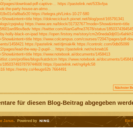
/pages/download-pdf-captive-...
https://pastelink.net/533ivfpa
ok-the-party-house-an-atmo...
4019x01xfa8ba5r20
https://telegra.ph/Links-10-27-580
=Show&intent=title
https://doknecickuch.pixnet.net/blog/post/165791341
blogs/cpqiwluy
https://www.are.na/block/31732767?mode=Show&intent=title
p05f601wn99ov8edv
https://twitter.com/AlanGaffne37678/status/18503743945
by-holly-black-on-ipad
https://open.firstory.me/story/cm2r0neda0djt01v6ahkh
=Show&intent=title
https://www.colcampus.com/courses/72047/pages/pdf-do
ments/1458421
https://pastelink.net/djmiak4k
https://controlc.com/0db05099
pages/lead-the-way-2-pupil-...
https://pastelink.net/ncknwb16
=Show&intent=title
https://www.notebook.ai/documents/1458413
itlist.com/profiles/blogs/katdxtcm
https://www.notebook.ai/documents/14584
tus/1850374937879744600
https://pastelink.net/ng4g4c58
416
https://rentry.co/4eugs62b
7664491
Nächster Be
tare für diesen Blog-Beitrag abgegeben werd
e Janus
. Powered by
Ein 