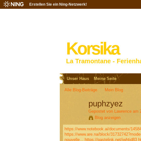
Erstellen Sie ein Ning-Netzwerk!
Korsika
La Tramontane - Ferienh
Unser Haus
Meine Seite
Alle Blog-Beiträge
Mein Blog
puphzyez
Gepostet von
Lawrence
am 2
Blog anzeigen
https://www.notebook.ai/documents/1458
https://www.are.na/block/31732742?mode
nouvelle...
https://pastelink.net/iwhtid83
h