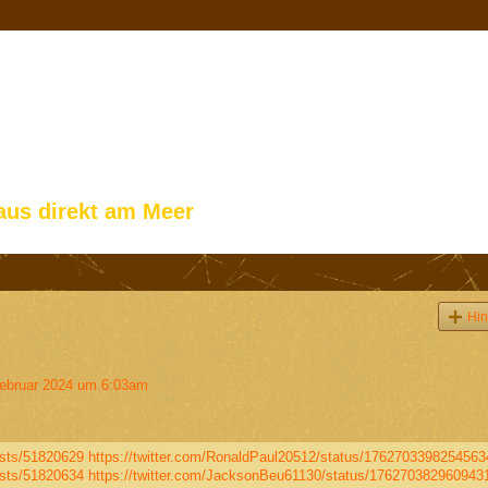
aus direkt am Meer
Hin
ebruar 2024 um 6:03am
sts/51820629
https://twitter.com/RonaldPaul20512/status/1762703398254563
sts/51820634
https://twitter.com/JacksonBeu61130/status/176270382960943