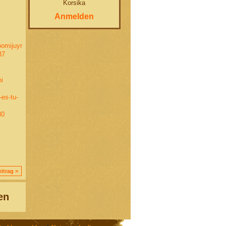
Korsika
Anmelden
oomijuyr
37
i
es-tu-
30
itrag >
en