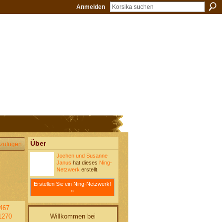
Anmelden
Über
zufügen
Jochen und Susanne
Janus
hat dieses
Ning-
Netzwerk
erstellt.
Erstellen Sie ein Ning-Netzwerk!
»
467
Willkommen bei
1270