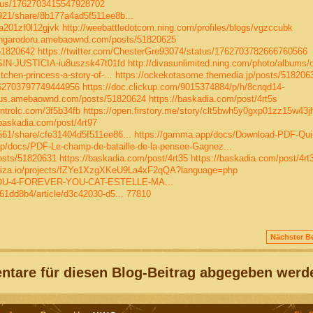
atus/1762703415547928702
921/share/8b177a4ad5f511ee8b...
0a201zf0l12gjvk
http://weebattledotcom.ning.com/profiles/blogs/vgzccubk
fingarodoru.amebaownd.com/posts/51820625
51820642
https://twitter.com/ChesterGre93074/status/1762703782666760566
SIN-JUSTICIA-iu8uszsk47t01fd
http://divasunlimited.ning.com/photo/albums/
chen-princess-a-story-of-...
https://ockekotasome.themedia.jp/posts/518206
1762703797749444956
https://doc.clickup.com/9015374884/p/h/8cnqd14-
rus.amebaownd.com/posts/51820624
https://baskadia.com/post/4rt5s
ontrolc.com/3f5b34fb
https://open.firstory.me/story/clt5bwh5y0gxp01zz15w43jh
/baskadia.com/post/4rt97
561/share/cfe31404d5f511ee86...
https://gamma.app/docs/Download-PDF-Qui-
p/docs/PDF-Le-champ-de-bataille-de-la-pensee-Gagnez...
osts/51820631
https://baskadia.com/post/4rt35
https://baskadia.com/post/4rt
paiza.io/projects/fZYe1XzgXKeU9La4xF2qQA?language=php
-YOU-4-FOREVER-YOU-CAT-ESTELLE-MA...
61dd8b4/article/d3c42030-d5...
77810
Nächster Be
tare für diesen Blog-Beitrag abgegeben werd