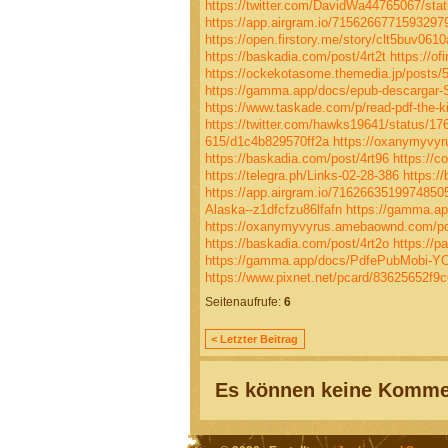
https://twitter.com/DavidWa44765067/st
https://app.airgram.io/7156266771593297
https://open.firstory.me/story/clt5buv061
https://baskadia.com/post/4rt2t
https://o
https://ockekotasome.themedia.jp/posts/
https://gamma.app/docs/epub-descargar-
https://www.taskade.com/p/read-pdf-the-kit
https://twitter.com/hawks19641/status/
615/d1c4b829570ff2a
https://oxanymyvy
https://baskadia.com/post/4rt96
https://c
https://telegra.ph/Links-02-28-386
https:/
https://app.airgram.io/7162663519974850
Alaska--z1dfcfzu86lfafn
https://gamma.ap
https://oxanymyvyrus.amebaownd.com/p
https://baskadia.com/post/4rt2o
https://
https://gamma.app/docs/PdfePubMobi
https://www.pixnet.net/pcard/83625652f9c
Seitenaufrufe:
6
< Letzter Beitrag
Es können keine Kommen