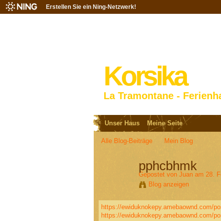
Erstellen Sie ein Ning-Netzwerk!
Korsika
La Tramontane - Ferienh
Unser Haus
Meine Seite
Alle Blog-Beiträge
Mein Blog
pphcbhmk
Gepostet von
Juan
am 28. F
Blog anzeigen
https://ewiduknokepy.amebaownd.com/po
https://ewiduknokepy.amebaownd.com/po