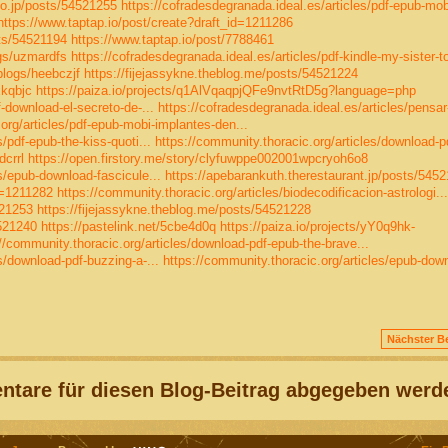
fo.jp/posts/54521255
https://cofradesdegranada.ideal.es/articles/pdf-epub-mob
https://www.taptap.io/post/create?draft_id=1211286
sts/54521194
https://www.taptap.io/post/7788461
ogs/uzmardfs
https://cofradesdegranada.ideal.es/articles/pdf-kindle-my-sister-to
blogs/heebczjf
https://fijejassykne.theblog.me/posts/54521224
xkqbjc
https://paiza.io/projects/q1AlVqaqpjQFe9nvtRtD5g?language=php
f-download-el-secreto-de-...
https://cofradesdegranada.ideal.es/articles/pensar
org/articles/pdf-epub-mobi-implantes-den...
/pdf-epub-the-kiss-quoti...
https://community.thoracic.org/articles/download-p
dcrrl
https://open.firstory.me/story/clyfuwppe002001wpcryoh6o8
s/epub-download-fascicule...
https://apebarankuth.therestaurant.jp/posts/545
d=1211282
https://community.thoracic.org/articles/biodecodificacion-astrologi...
521253
https://fijejassykne.theblog.me/posts/54521228
4521240
https://pastelink.net/5cbe4d0q
https://paiza.io/projects/yY0q9hk-
//community.thoracic.org/articles/download-pdf-epub-the-brave...
s/download-pdf-buzzing-a-...
https://community.thoracic.org/articles/epub-dow
Nächster Be
tare für diesen Blog-Beitrag abgegeben werd