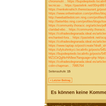
chrononutri...
https://bujodeqotedo.localin
tecnicas-...
https://pastelink.net/00njn8l9
https://nenkeknahich.therestaurant.jp/po
https://www.onfeetnation.com/profiles/bl
http://weebattledotcom.ning.com/profiles/
http://beterhbo.ning.com/profiles/blogs/to
https://community.thoracic.org/articles/pd
claridad-ebo...
https://community.thoracic.
https://cofradesdegranada.ideal.es/articles
enchanted-fora...
https://pastelink.net/ocq
https://cofradesdegranada.ideal.es/article
https://www.taptap.io/post/create?draft_i
https://ufykuhinkyci.localinfo.jp/posts/54
https://bujodeqotedo.localinfo.jp/posts/5
MZ1CkQgNvHA8ew?language=php
https:
https://cofradesdegranada.ideal.es/article
colin-chapman...
7995764
Seitenaufrufe:
15
< Letzter Beitrag
Es können keine Kommen