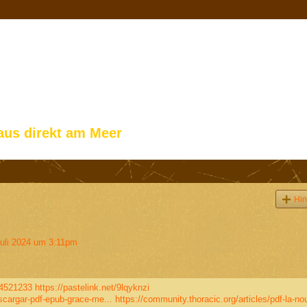
aus direkt am Meer
Hin
uli 2024 um 3:11pm
54521233
https://pastelink.net/9lqyknzi
escargar-pdf-epub-grace-me...
https://community.thoracic.org/articles/pdf-la-nou