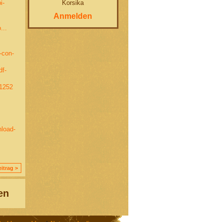
Korsika
i-
Anmelden
...
-con-
df-
21252
nload-
itrag >
en