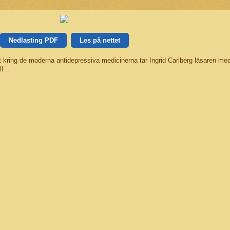
Nedlasting PDF
Les på nettet
let kring de moderna antidepressiva medicinerna tar Ingrid Carlberg läsaren med
l...