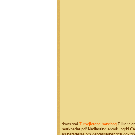
download
Tursejlerens håndbog
Pillret : 
marknader pdf Nedlasting ebook Ingrid Ca
en berättelse om depressioner och doktore