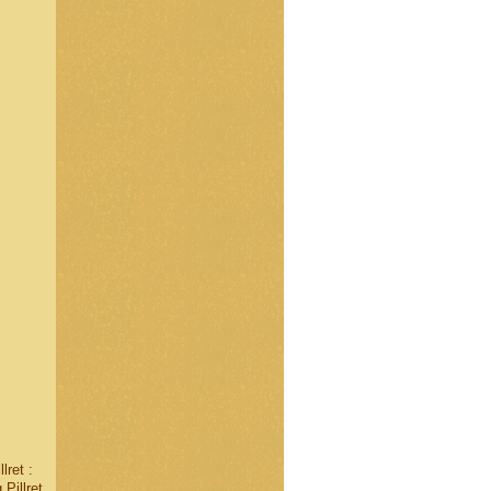
lret :
Pillret