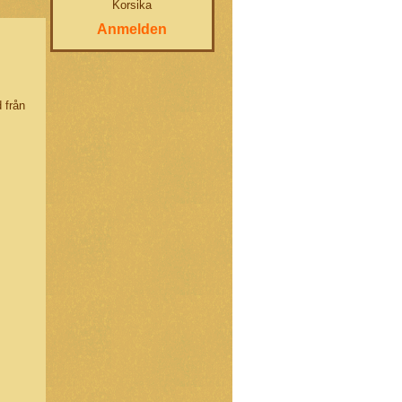
Korsika
Anmelden
 från