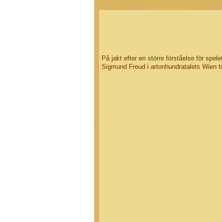
På jakt efter en större förståelse för spe
Sigmund Freud i artonhundratalets Wien til