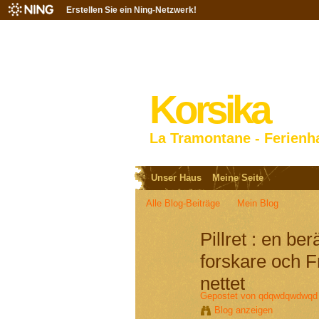
Erstellen Sie ein Ning-Netzwerk!
Korsika
La Tramontane - Ferienh
Unser Haus
Meine Seite
Alle Blog-Beiträge
Mein Blog
Pillret : en be
forskare och 
nettet
Gepostet von
qdqwdqwdwqd
Blog anzeigen