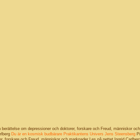
en berättelse om depressioner och doktorer, forskare och Freud, människor och
rlberg
Du är en kosmisk budbärare
Praktikantens Univers
Jens Steensberg
Pil
r, forskare och Freud, människor och marknader Les på nettet Ingrid Carlberg 