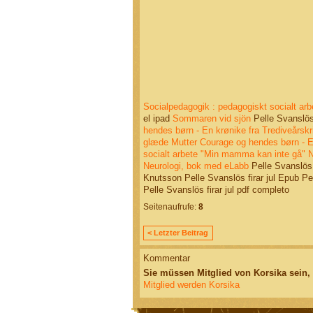
Socialpedagogik : pedagogiskt socialt arb
el ipad
Sommaren vid sjön
Pelle Svanslös
hendes børn - En krønike fra Trediveårskr
glæde
Mutter Courage og hendes børn - En
socialt arbete
"Min mamma kan inte gå"
N
Neurologi, bok med eLabb
Pelle Svanslös 
Knutsson Pelle Svanslös firar jul Epub Pe
Pelle Svanslös firar jul pdf completo
Seitenaufrufe:
8
< Letzter Beitrag
Kommentar
Sie müssen Mitglied von Korsika sein
Mitglied werden Korsika