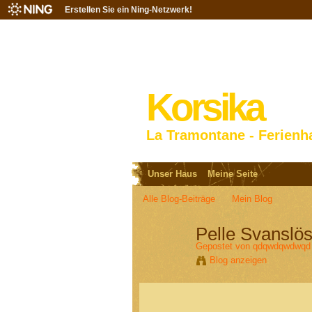
Erstellen Sie ein Ning-Netzwerk!
Korsika
La Tramontane - Ferienh
Unser Haus
Meine Seite
Alle Blog-Beiträge
Mein Blog
Pelle Svanslös
Gepostet von
qdqwdqwdwqd
Blog anzeigen