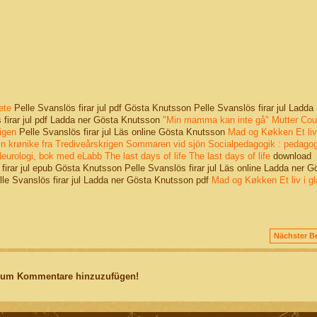
ete
Pelle Svanslös firar jul pdf Gösta Knutsson Pelle Svanslös firar jul Ladda 
 firar jul pdf Ladda ner Gösta Knutsson
"Min mamma kan inte gå"
Mutter Cou
igen
Pelle Svanslös firar jul Läs online Gösta Knutsson
Mad og Køkken
Et liv
 krønike fra Trediveårskrigen
Sommaren vid sjön
Socialpedagogik : pedagog
eurologi, bok med eLabb
The last days of life
The last days of life
download
firar jul epub Gösta Knutsson Pelle Svanslös firar jul Läs online Ladda ner G
lle Svanslös firar jul Ladda ner Gösta Knutsson pdf
Mad og Køkken
Et liv i 
Nächster Be
, um Kommentare hinzuzufügen!