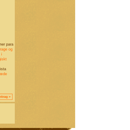
ner para
rage og
 i
iskt
östa
glæde
itrag >