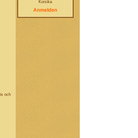
Korsika
Anmelden
ös och