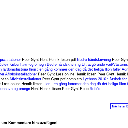
ppræstationer
Peer Gynt Hent Henrik Ibsen pdf
Bedre håndskrivning
Peer Gynt
Oplev København-og omegn
Bedre håndskrivning
Ett avgörande vad/Västerns
h lärdomshistoria
Ilion : en gång kommer den dag då det heliga Ilion faller
Adm
ner
Afløbsinstallationer
Peer Gynt Læs online Henrik Ibsen Peer Gynt Henrik 
 Ibsen
Afløbsinstallationer
Peer Gynt pdf completo
Lychnos 2016 : Årsbok för 
 Læs online Henrik Ibsen
Ilion : en gång kommer den dag då det heliga Ilion f
benhavn-og omegn
Hent Henrik Ibsen Peer Gynt Epub
Rotlös
Nächster B
n, um Kommentare hinzuzufügen!