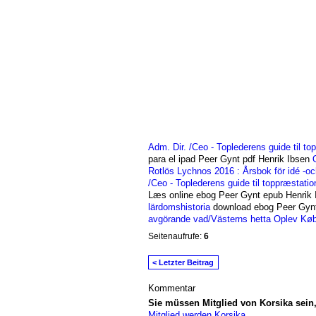
Adm. Dir. /Ceo - Toplederens guide til to
para el ipad Peer Gynt pdf Henrik Ibsen
Rotlös
Lychnos 2016 : Årsbok för idé -oc
/Ceo - Toplederens guide til toppræstatio
Læs online ebog Peer Gynt epub Henrik
lärdomshistoria
download ebog Peer Gynt
avgörande vad/Västerns hetta
Oplev Kø
Seitenaufrufe:
6
< Letzter Beitrag
Kommentar
Sie müssen Mitglied von Korsika sei
Mitglied werden Korsika