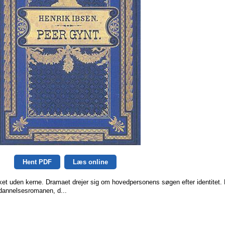
Hent PDF
Læs online
ket uden kerne. Dramaet drejer sig om hovedpersonens søgen efter identitet. 
dannelsesromanen, d...