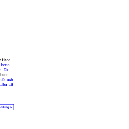
 Hent
 hetta
. Dir.
Ibsen
idé -och
aller
Ett
eitrag >