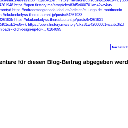
/pastelink.net/e9zatopi
https://open.firstory.me/story/clxs83lhg02oe01whcyd3
54261948
https://open.firstory.me/story/clxs83d5v000701wc42wz4ytv
tmnrtyd
https://cofradesdegranada.ideal.es/articles/el-juego-del-matrimonio...
ps://nkukenkelyss.therestaurant.jp/posts/54261933
54261935
https://nkukenkelyss.therestaurant.jp/posts/54261931
02rt01uxb1vs8wrk
https://open.firstory.me/story/clxs81w42000001wccitx3h1f
oads-i-didn-t-sign-up-for-...
8284895
Nächster B
ntare für diesen Blog-Beitrag abgegeben wer
anus
. Powered by
E