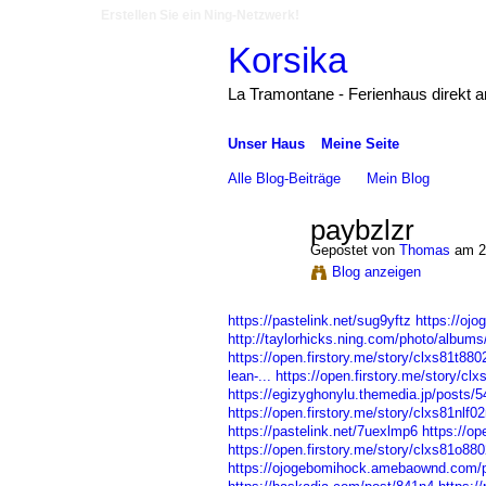
Erstellen Sie ein Ning-Netzwerk!
Korsika
La Tramontane - Ferienhaus direkt 
Unser Haus
Meine Seite
Alle Blog-Beiträge
Mein Blog
paybzlzr
Gepostet von
Thomas
am 24
Blog anzeigen
https://pastelink.net/sug9yftz
https://oj
http://taylorhicks.ning.com/photo/albums
https://open.firstory.me/story/clxs81t88
lean-...
https://open.firstory.me/story/c
https://egizyghonylu.themedia.jp/posts/
https://open.firstory.me/story/clxs81nlf
https://pastelink.net/7uexlmp6
https://o
https://open.firstory.me/story/clxs81o8
https://ojogebomihock.amebaownd.com/