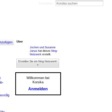
Anmelden
Über
nzufügen
Jochen und Susanne
Janus
hat dieses
Ning-
Netzwerk
erstellt.
Erstellen Sie ein Ning-Netzwerk!
»
Willkommen bei
8
Korsika
ub-
Anmelden
0psvs9g