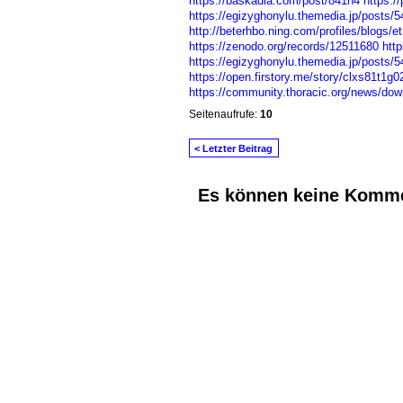
https://baskadia.com/post/841n4
https:/
https://egizyghonylu.themedia.jp/posts/
http://beterhbo.ning.com/profiles/blogs/e
https://zenodo.org/records/12511680
htt
https://egizyghonylu.themedia.jp/posts/
https://open.firstory.me/story/clxs81t1g
https://community.thoracic.org/news/downl
Seitenaufrufe:
10
< Letzter Beitrag
Es können keine Komme
© 2026 Erstellt von
Jochen und Susanne J