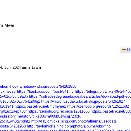
am Meer
Hi
. Juni 2024 um 2:17am
ogebomihock.amebaownd.com/posts/54261936
/yxlhecsy
https://baskadia.com/post/841mv
https://telegra.ph/Links-06-24-48
02rv01ux3ufc9a3p
https://cofradesdegranada.ideal.es/articles/download-pdf-ep
lxs81o5f026i01v764zi00q1
https://wiwohuzydaxu.localinfo.jp/posts/54261927
54261941
https://pastelink.net/mcfnyne1
https://zenodo.org/records/12511682
02rp01ux2aep730r
https://zenodo.org/records/12511668
https://pastelink.net/y
pen.firstory.me/story/clxs83jvm000b01wcgj723xfu
802oc01wh3qvpdht1
http://taylorhicks.ning.com/photo/albums/vzebcsql
posts/54261950
http://taylorhicks.ning.com/photo/albums/gbrxfihb