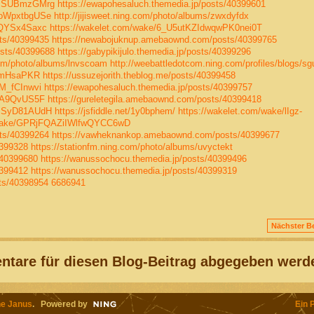
-DPSUBmzGMrg
https://ewapohesaluch.themedia.jp/posts/40399601
YoWpxtbgUSe
http://jijisweet.ning.com/photo/albums/zwxdyfdx
1QYSx4Saxc
https://wakelet.com/wake/6_U5utKZIdwqwPK0nei0T
ts/40399435
https://newabojuknup.amebaownd.com/posts/40399765
sts/40399688
https://gabypikijulo.themedia.jp/posts/40399296
.com/photo/albums/lnvscoam
http://weebattledotcom.ning.com/profiles/blogs/s
wTmHsaPKR
https://ussuzejorith.theblog.me/posts/40399458
M_fCInwvi
https://ewapohesaluch.themedia.jp/posts/40399757
6RA9QvUS5F
https://gureletegila.amebaownd.com/posts/40399418
MSSyD81AUdH
https://jsfiddle.net/1y0bphem/
https://wakelet.com/wake/lIgz-
m/wake/GPRjFQAZiIWlfwQYCC6wD
ts/40399264
https://vawheknankop.amebaownd.com/posts/40399677
0399328
https://stationfm.ning.com/photo/albums/uvyctekt
/40399680
https://wanussochocu.themedia.jp/posts/40399496
0399412
https://wanussochocu.themedia.jp/posts/40399319
ts/40398954
6686941
Nächster Be
tare für diesen Blog-Beitrag abgegeben werd
e Janus
. Powered by
Ein 