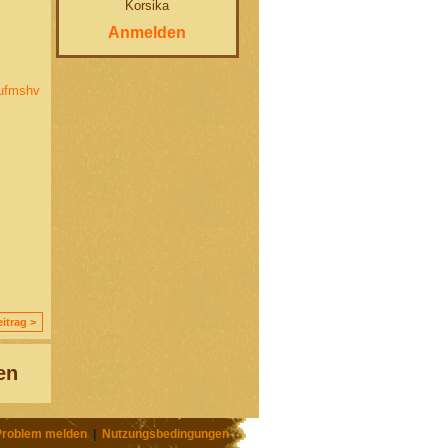
Korsika
Anmelden
gufmshv
itrag >
en
Problem melden
|
Nutzungsbedingungen