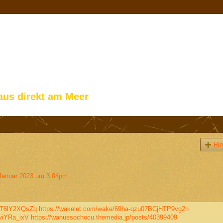
aus direkt am Meer
Hin
Januar 2023 um 3:04pm
8T6lY2XQsZq
https://wakelet.com/wake/69ha-qzu07BCjHTP9vg2h
viYRa_ixV
https://wanussochocu.themedia.jp/posts/40399409