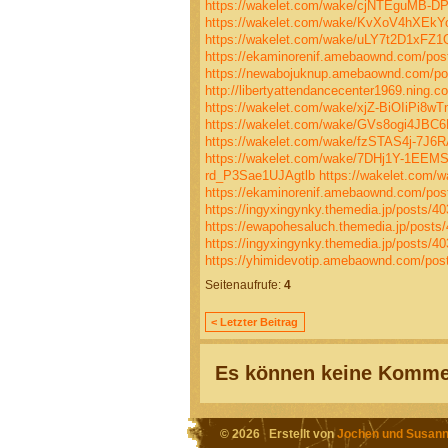
https://wakelet.com/wake/cjNTEguMB
https://wakelet.com/wake/KvXoV4hXEk
https://wakelet.com/wake/uLY7t2D1xFZ
https://ekaminorenif.amebaownd.com/pos
https://newabojuknup.amebaownd.com/po
http://libertyattendancecenter1969.ning
https://wakelet.com/wake/xjZ-BiOIiPi8
https://wakelet.com/wake/GVs8ogi4JBC6
https://wakelet.com/wake/fzSTAS4j-7J
https://wakelet.com/wake/7DHj1Y-1EE
rd_P3Sae1UJAgtlb
https://wakelet.co
https://ekaminorenif.amebaownd.com/pos
https://ingyxingynky.themedia.jp/posts/4
https://ewapohesaluch.themedia.jp/posts
https://ingyxingynky.themedia.jp/posts/4
https://yhimidevotip.amebaownd.com/pos
Seitenaufrufe:
4
< Letzter Beitrag
Es können keine Kommen
© 2026 Erstellt von
Jochen und Susann