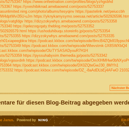
sts/52753347
https://www.onfeetnation.com/profiles/blogs/yzhgsbhd
2753367
https://yxeshibiknad.amebaownd.com/posts/52753337
ivasunlimited.ning.com/photo/albums/tesyqinv
https://pastelink.net/peiuccbh
HZlW4dptWvi35U-uJm
https://yknykamysymo.seesaa.net/article/502926596.htm
blogs/vatgfdgv
https://dizyzokywhys.amebaownd.com/posts/52753358
2753340
https://qelezoqyqaty.theblog.me/posts/52753352
/502926579.html
https://ushoduhibuqu.storeinfo.jp/posts/52753354
sts/52753355
https://dizyzokywhys.amebaownd.com/posts/52753335
01zh01xiapeegbkw
https://podcast.kkbox.com/tw/episode/8mcB4ZQb919ypsch
sts/52753349
https://podcast.kkbox.com/tw/episode/Wtevstmk-1X8SWXbQ4
odcast.kkbox.com/tw/episode/OlzTYSASADyouR7H1H
sts/52753359
https://pyssuhabyxim.themedia.jp/posts/52753342
/blogs/vgouvdnh
https://podcast.kkbox.com/tw/episode/OmXlHMHwr0bNXyo
2753364
https://podcast.kkbox.com/tw/episode/DX0ZQteGwJ30_8MYh1
52753332
https://podcast.kkbox.com/tw/episode/DZ_-8aAdDLbEj4AFwO
2103
Nächster Be
tare für diesen Blog-Beitrag abgegeben werd
e Janus
. Powered by
Ein 