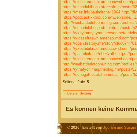
https://niduckemoshi.amebaownd.com/po
https://ushoduhibuqu.storeinfo.jp/posts/5
https://mez.ink/paulmitchell1964
http://d
https://podcast.kkbox.com/tw/episode/
http://weebattledotcom.ning.com/profiles/
https://ushoduhibuqu.storeinfo.jp/posts/5
https://yknykamysymo.seesaa.net/article
https://vidasefutewh.amebaownd.com/po
https://open.firstory.me/story/cluq074r7
https://yxeshibiknad.amebaownd.com/po
https://pastelink.net/ob03va87
https://p
https://niduckemoshi.amebaownd.com/po
http://weebattledotcom.ning.com/profiles
https://ythafychimaq.theblog.me/posts/5
https://echegathocok.themedia.jp/posts/
Seitenaufrufe:
5
< Letzter Beitrag
Es können keine Kommen
© 2026 Erstellt von
Jochen und Susann