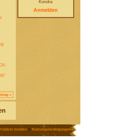
Korsika
Anmelden
l
kg
POU
287
itrag >
en
Problem melden
|
Nutzungsbedingungen