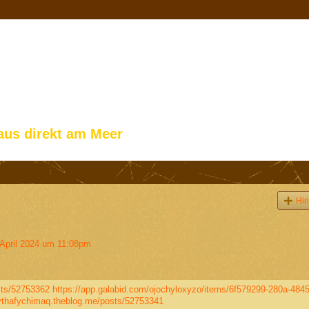
aus direkt am Meer
Hin
April 2024 um 11:08pm
sts/52753362
https://app.galabid.com/ojochyloxyzo/items/6f579299-280a-4845
/ythafychimaq.theblog.me/posts/52753341