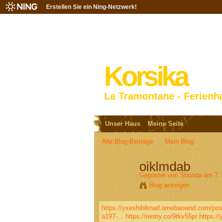
Erstellen Sie ein Ning-Netzwerk!
Korsika
La Tramontane - Ferienh
Unser Haus
Meine Seite
Alle Blog-Beiträge
Mein Blog
oiklmdab
Gepostet von
Shonda
am 7. 
Blog anzeigen
https://yxeshibiknad.amebaownd.com/po
a197-...
https://rentry.co/9tkv55pr
https:/