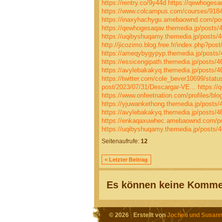
https://rentry.co/9y44d
https://qewhogesa
https://www.colcampus.com/courses/91849
https://inaxyhachygu.amebaownd.com/po
https://qewhogesaqav.themedia.jp/posts/
https://uqibyshuqamy.themedia.jp/posts/
http://jicozimo.blog.free.fr/index.php?p
https://ameqybygypyp.themedia.jp/posts
https://essicengipath.themedia.jp/posts/
https://avylebakakyq.themedia.jp/posts/
https://twitter.com/cole_bever10699/sta
post/2023/07/31/Descargar-VE...
https:/
https://www.onfeetnation.com/profiles/blo
https://yjuwankethong.themedia.jp/posts
https://avylebakakyq.themedia.jp/posts/
https://enkaqaxuwhec.amebaownd.com/p
https://uqibyshuqamy.themedia.jp/posts/
Seitenaufrufe:
12
< Letzter Beitrag
Es können keine Kommen
© 2026 Erstellt von
Jochen und Susann