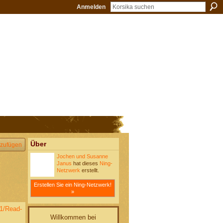
Anmelden
Über
zufügen
Jochen und Susanne
Janus
hat dieses
Ning-
Netzwerk
erstellt.
Erstellen Sie ein Ning-Netzwerk!
»
31/Read-
Willkommen bei