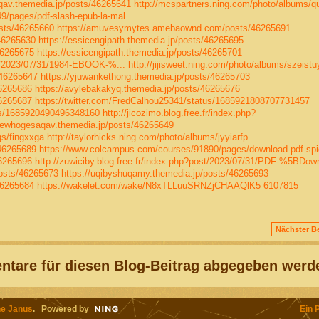
qav.themedia.jp/posts/46265641
http://mcspartners.ning.com/photo/albums/qu
/pages/pdf-slash-epub-la-mal...
sts/46265660
https://amuvesymytes.amebaownd.com/posts/46265691
46265630
https://essicengipath.themedia.jp/posts/46265695
46265675
https://essicengipath.themedia.jp/posts/46265701
ost/2023/07/31/1984-EBOOK-%...
http://jijisweet.ning.com/photo/albums/szeistu
/46265647
https://yjuwankethong.themedia.jp/posts/46265703
46265686
https://avylebakakyq.themedia.jp/posts/46265676
46265687
https://twitter.com/FredCalhou25341/status/1685921808707731457
tus/1685920490496348160
http://jicozimo.blog.free.fr/index.php?
/qewhogesaqav.themedia.jp/posts/46265649
gs/fingxxga
http://taylorhicks.ning.com/photo/albums/jyyiarfp
/46265689
https://www.colcampus.com/courses/91890/pages/download-pdf-spid
46265696
http://zuwiciby.blog.free.fr/index.php?post/2023/07/31/PDF-%5BDown
osts/46265673
https://uqibyshuqamy.themedia.jp/posts/46265693
46265684
https://wakelet.com/wake/N8xTLLuuSRNZjCHAAQlK5
6107815
Nächster Be
tare für diesen Blog-Beitrag abgegeben werd
e Janus
. Powered by
Ein 