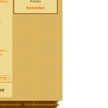
Korsika
ttbacj
Anmelden
y
er-v...
l...
itrag >
en
Problem melden
|
Nutzungsbedingungen