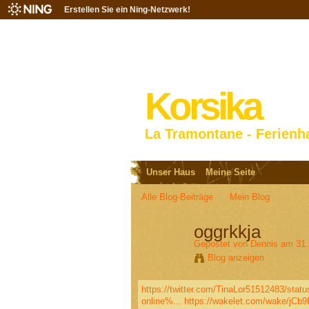
Erstellen Sie ein Ning-Netzwerk!
Korsika
La Tramontane - Ferienh
Unser Haus
Meine Seite
Alle Blog-Beiträge
Mein Blog
oggrkkja
Gepostet von
Dennis
am 31.
Blog anzeigen
https://twitter.com/TinaLor51512483/sta
online%...
https://wakelet.com/wake/jC