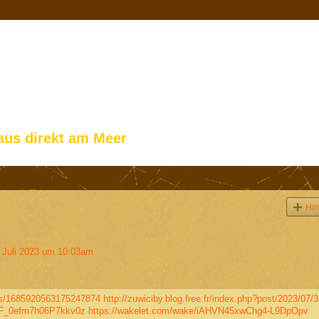
aus direkt am Meer
Hin
 Juli 2023 um 10:03am
tus/1685920563175247874
http://zuwiciby.blog.free.fr/index.php?post/2023/07/
b9F_0efm7h06P7kkv0z
https://wakelet.com/wake/iAHVN45xwChg4-L9DpOpv