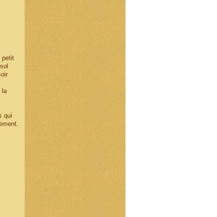
petit
sol
oir
 la
s qui
tement.