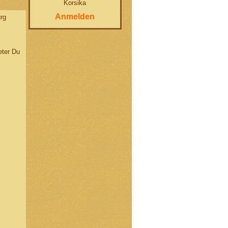
Korsika
Anmelden
rg
eter Du