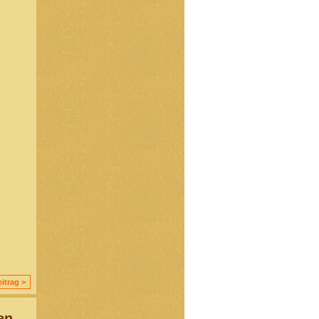
itrag >
en