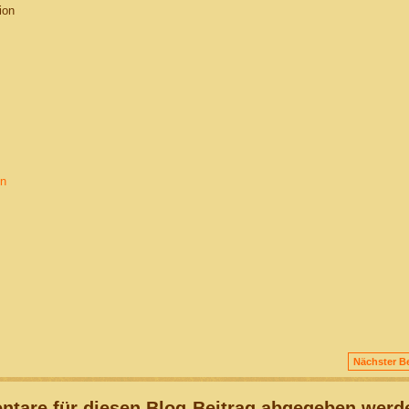
ion
yn
Nächster Be
tare für diesen Blog-Beitrag abgegeben werd