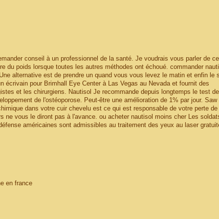
ander conseil à un professionnel de la santé. Je voudrais vous parler de ce 
rdre du poids lorsque toutes les autres méthodes ont échoué. commander nauti
 Une alternative est de prendre un quand vous vous levez le matin et enfin le s
n écrivain pour Brimhall Eye Center à Las Vegas au Nevada et fournit des
gistes et les chirurgiens. Nautisol Je recommande depuis longtemps le test de
loppement de l'ostéoporose. Peut-être une amélioration de 1% par jour. Saw
mique dans votre cuir chevelu est ce qui est responsable de votre perte de
 ne vous le diront pas à l'avance. ou acheter nautisol moins cher Les soldat
défense américaines sont admissibles au traitement des yeux au laser gratui
ne en france