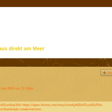
aus direkt am Meer
Hin
 Juni 2024 um 12:32pm
0xd01ux9vje34xf
https://open.firstory.me/story/clxrekjrb00xf01ux66zf0riu
les/downloads-create-kemono...