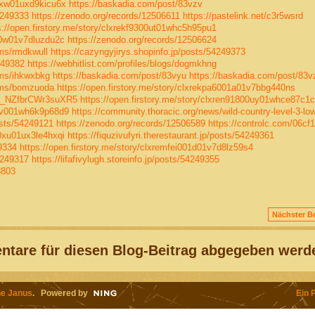
00xw01uxd9kicu6x
https://baskadia.com/post/83vzv
4249333
https://zenodo.org/records/12506611
https://pastelink.net/c3r5wsrd
s://open.firstory.me/story/clxrekf9300ut01whc5h95pu1
000w01v7dluzdu2c
https://zenodo.org/records/12506624
ums/rmdkwull
https://cazyngyjirys.shopinfo.jp/posts/54249373
249382
https://webhitlist.com/profiles/blogs/dogmkhng
ums/ihkwxbkg
https://baskadia.com/post/83vyu
https://baskadia.com/post/83v
bums/bomzuoda
https://open.firstory.me/story/clxrekpa6001a01v7bbg440ns
L-0_NZfbrCWr3suXR5
https://open.firstory.me/story/clxren91800uy01whce87c1c
v00v001wh6k9p68d9
https://community.thoracic.org/news/wild-country-level-3-low
osts/54249121
https://zenodo.org/records/12506589
https://controlc.com/06cf
00xu01ux3le4hxqi
https://fiquzivufyri.therestaurant.jp/posts/54249361
49334
https://open.firstory.me/story/clxremfei001d01v7d8lz59s4
4249317
https://lifafivylugh.storeinfo.jp/posts/54249355
8803
Nächster Be
tare für diesen Blog-Beitrag abgegeben werd
e Janus
. Powered by
Ein 