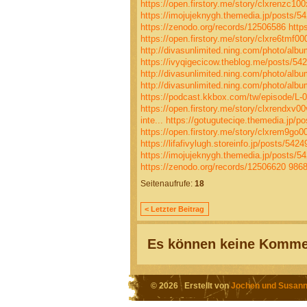
https://open.firstory.me/story/clxrenzc1
https://imojujeknygh.themedia.jp/posts/5
https://zenodo.org/records/12506586
http
https://open.firstory.me/story/clxre6tmf
http://divasunlimited.ning.com/photo/alb
https://ivyqigecicow.theblog.me/posts/54
http://divasunlimited.ning.com/photo/alb
http://divasunlimited.ning.com/photo/al
https://podcast.kkbox.com/tw/episode/
https://open.firstory.me/story/clxrendx
inte...
https://gotuguteciqe.themedia.jp/p
https://open.firstory.me/story/clxrem9go
https://lifafivylugh.storeinfo.jp/posts/542
https://imojujeknygh.themedia.jp/posts/5
https://zenodo.org/records/12506620
986
Seitenaufrufe:
18
< Letzter Beitrag
Es können keine Kommen
© 2026 Erstellt von
Jochen und Susann