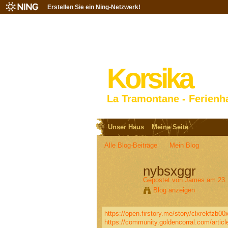
Erstellen Sie ein Ning-Netzwerk!
Korsika
La Tramontane - Ferienh
Unser Haus
Meine Seite
Alle Blog-Beiträge
Mein Blog
nybsxggr
Gepostet von
James
am 23.
Blog anzeigen
https://open.firstory.me/story/clxrekfzb0
https://community.goldencorral.com/artic