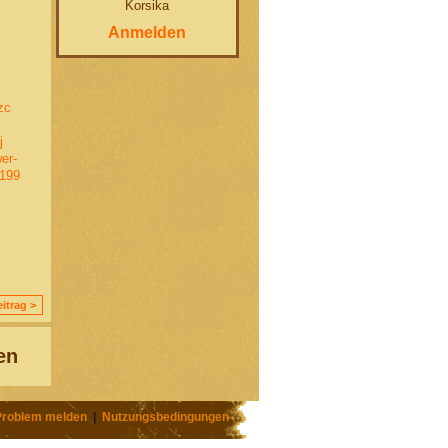
Korsika
Anmelden
zc
j
er-
1199
itrag >
en
Problem melden
|
Nutzungsbedingungen