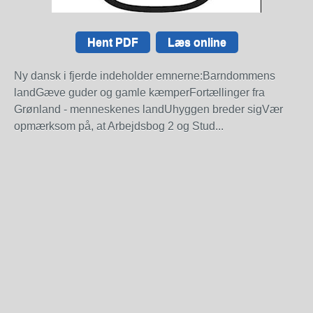
Hent PDF
Læs online
Ny dansk i fjerde indeholder emnerne:Barndommens
landGæve guder og gamle kæmperFortællinger fra
Grønland - menneskenes landUhyggen breder sigVær
opmærksom på, at Arbejdsbog 2 og Stud...