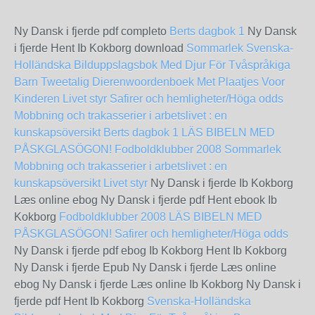
Ny Dansk i fjerde pdf completo
Berts dagbok 1
Ny Dansk
i fjerde Hent Ib Kokborg download
Sommarlek
Svenska-
Holländska Bilduppslagsbok Med Djur För Tvåspråkiga
Barn Tweetalig Dierenwoordenboek Met Plaatjes Voor
Kinderen
Livet styr
Safirer och hemligheter/Höga odds
Mobbning och trakasserier i arbetslivet : en
kunskapsöversikt
Berts dagbok 1
LÄS BIBELN MED
PÅSKGLASÖGON!
Fodboldklubber 2008
Sommarlek
Mobbning och trakasserier i arbetslivet : en
kunskapsöversikt
Livet styr
Ny Dansk i fjerde Ib Kokborg
Læs online ebog Ny Dansk i fjerde pdf Hent ebook Ib
Kokborg
Fodboldklubber 2008
LÄS BIBELN MED
PÅSKGLASÖGON!
Safirer och hemligheter/Höga odds
Ny Dansk i fjerde pdf ebog Ib Kokborg Hent Ib Kokborg
Ny Dansk i fjerde Epub Ny Dansk i fjerde Læs online
ebog Ny Dansk i fjerde Læs online Ib Kokborg Ny Dansk i
fjerde pdf Hent Ib Kokborg
Svenska-Holländska