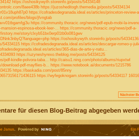
334142
https://oshosikywyth.storeinfo.jp/posts/54334148
controlc.com/8aee438b
https://juzosheditogh.themedia.jp/posts/54334134
8rr01v18uph87p0
https://cofradesdegranada.ideal.es/articles/princeton-review-a
ist.com/profiles/blogs/jfvngtab
0avv01tbgamfgj3u
https://community.thoracic.org/news/pdf-epub-mobi-la-inven
-mansion-espinosa-ebook-leer-...
https://community.thoracic.org/news/pdf-a-
.firstory.me/story/clxyb51bx0erp01tb0o081gwv
U_CDNnk3nbyQ?language=php
https://oshosikywyth.storeinfo.jp/posts/54334136
ts/54334115
https://cofradesdegranada.ideal.es/articles/descargar-romeo-y-julie
cofradesdegranada.ideal.es/articles/365-dias-de-arte-y-natu...
54334093
https://uzyneshyrexo.theblog.me/posts/54334125
s/pdf-kindle-polvora-taba...
http://caisu1.ning.com/photo/albums/riupxtwl
s/download-pdf-mayflies-b...
https://www.notebook.ai/documents/1215786
4334135
https://baskadia.com/post/85nny
806573156171436115
https://wyfegoknogam.storeinfo.jp/posts/54334117
1601
Nächster Be
tare für diesen Blog-Beitrag abgegeben werd
e Janus
. Powered by
Ein 