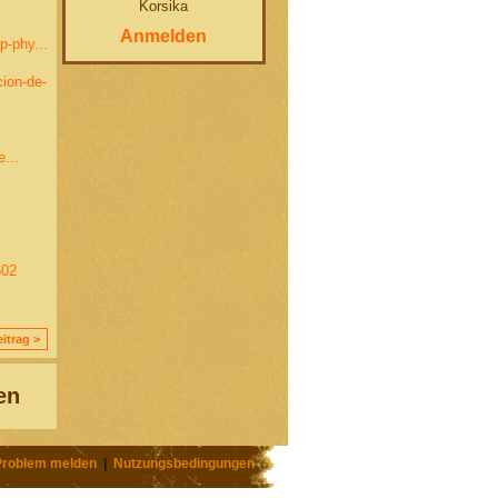
Korsika
Anmelden
p-phy...
cion-de-
...
602
itrag >
en
Problem melden
|
Nutzungsbedingungen