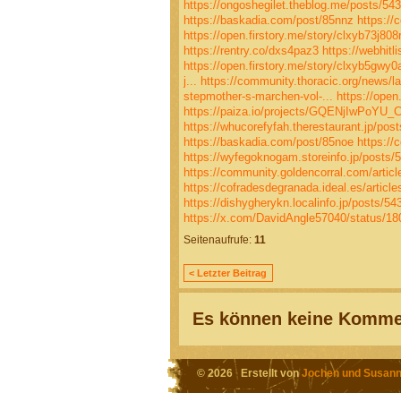
https://ongoshegilet.theblog.me/posts/54
https://baskadia.com/post/85nnz
https://
https://open.firstory.me/story/clxyb73j80
https://rentry.co/dxs4paz3
https://webhitl
https://open.firstory.me/story/clxyb5gwy
j...
https://community.thoracic.org/news/la
stepmother-s-marchen-vol-...
https://open
https://paiza.io/projects/GQENjIwPoY
https://whucorefyfah.therestaurant.jp/pos
https://baskadia.com/post/85noe
https://
https://wyfegoknogam.storeinfo.jp/posts/
https://community.goldencorral.com/article
https://cofradesdegranada.ideal.es/article
https://dishygherykn.localinfo.jp/posts/5
https://x.com/DavidAngle57040/status/1
Seitenaufrufe:
11
< Letzter Beitrag
Es können keine Kommen
© 2026 Erstellt von
Jochen und Susann