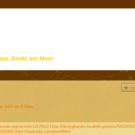
aus direkt am Meer
Hin
ni 2024 um 8:30am
zenodo.org/records/12578112
https://dishygherykn.localinfo.jp/posts/54334153
54334160
https://baskadia.com/post/85noi