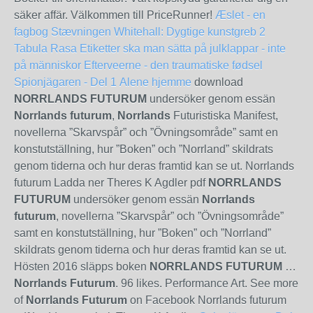
säker affär. Välkommen till PriceRunner!
Æslet - en
fagbog
Stævningen
Whitehall: Dygtige kunstgreb 2
Tabula Rasa
Etiketter ska man sätta på julklappar - inte
på människor
Efterveerne - den traumatiske fødsel
Spionjägaren - Del 1
Alene hjemme
download
NORRLANDS FUTURUM
undersöker genom essän
Norrlands futurum
,
Norrlands
Futuristiska Manifest,
novellerna ”Skarvspår” och ”Övningsområde” samt en
konstutställning, hur ”Boken” och ”Norrland” skildrats
genom tiderna och hur deras framtid kan se ut. Norrlands
futurum Ladda ner Theres K Agdler pdf
NORRLANDS
FUTURUM
undersöker genom essän
Norrlands
futurum
, novellerna ”Skarvspår” och ”Övningsområde”
samt en konstutställning, hur ”Boken” och ”Norrland”
skildrats genom tiderna och hur deras framtid kan se ut.
Hösten 2016 släpps boken
NORRLANDS FUTURUM
…
Norrlands Futurum
. 96 likes. Performance Art. See more
of
Norrlands Futurum
on Facebook Norrlands futurum