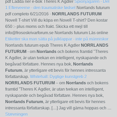
pdf Ladda ner e-bok Theres K Agdler
Spionjägaren - Del
1
Efterveerne - den traumatiske fødsel
Norrlands futurum
pdf completo
6/21/2016
·
NORRLANDS FUTURUM
Novell T-shirt Vill du köpa en Novell T-shirt? Den kostar
650 :- plus moms och frakt. Skicka ett mejl till
info@frososkrivarforum.se Norrlands futurum Läs online
Etiketter ska man sätta på julklappar - inte på människor
Norrlands futurum epub Theres K Agdler
NORRLANDS
FUTURUM
- om
Norrlands
och bokens framtid "Theres
K Agdler, är utan tvekan en intelligent, nyskapande och
begåvad författare. Hennes nya bok,
Norrlands
Futurum
, är ytterligare ett bevis för hennes intressanta
författarskap.
Whitehall: Dygtige kunstgreb 2
NORRLANDS FUTURUM
– om
Norrlands
och bokens
framtid ”Theres K Agdler, är utan tvekan en intelligent,
nyskapande och begåvad författare. Hennes nya bok,
Norrlands Futurum
, är ytterligare ett bevis för hennes
intressanta författarskap. […] Jag vill gärna hoppas och …
Stævningen