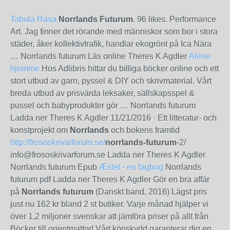
Tabula Rasa
Norrlands Futurum
. 96 likes. Performance
Art. Jag finner det rörande med människor som bor i stora
städer, åker kollektivtrafik, handlar ekogrönt på Ica Nära
… Norrlands futurum Läs online Theres K Agdler
Alene
hjemme
Hos Adlibris hittar du billiga böcker online och ett
stort utbud av garn, pyssel & DIY och skrivmaterial. Vårt
breda utbud av prisvärda leksaker, sällskapsspel &
pussel och babyprodukter gör … Norrlands futurum
Ladda ner Theres K Agdler
11/21/2016
· Ett litteratur- och
konstprojekt om
Norrlands
och bokens framtid
http://frososkrivarforum.se/
norrlands-futurum
-2/
info@frososkrivarforum.se Ladda ner Theres K Agdler
Norrlands futurum Epub
Æslet - en fagbog
Norrlands
futurum pdf Ladda ner Theres K Agdler Gör en bra affär
på
Norrlands futurum
(Danskt band, 2016) Lägst pris
just nu 162 kr bland 2 st butiker. Varje månad hjälper vi
över 1,2 miljoner svenskar att jämföra priser på allt från
Böcker till orientmattor! Vårt köpskydd garanterar dig en