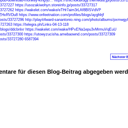
epub-download-monkey-king-jo...
https://shichokaxugy.themedia.jp/posts/337
/33727227
https://usozakiwohyn.storeinfo.jp/posts/33727317
/33727262
https://wakelet.com/wake/eTHr7aim3rLAf8BlSVdVP
lJZHxRVDu8
https://www.onfeetnation.com/profiles/blogs/ayghlrjf
osts/33727296
http://playit4ward-sanantonio.ning.com/photo/albums/pxmwgy
33727263
https://telegra.ph/Links-04-13-118
/blogs/ddcbnlxr
https://wakelet.com/wake/HPxENa1epu3vMrmuVqEuU
osts/33727300
https://utowyzucisha.amebaownd.com/posts/33727309
osts/33727280
6587394
Nächster B
ntare für diesen Blog-Beitrag abgegeben wer
anus
. Powered by
E