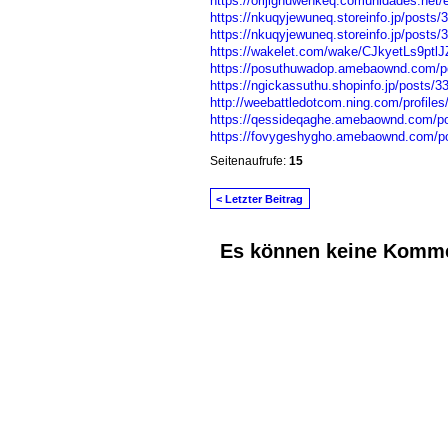
https://orijighuwenkeq.comunidades.net/
https://nkuqyjewuneq.storeinfo.jp/posts
https://nkuqyjewuneq.storeinfo.jp/posts
https://wakelet.com/wake/CJkyetLs9pt
https://posuthuwadop.amebaownd.com/p
https://ngickassuthu.shopinfo.jp/posts/
http://weebattledotcom.ning.com/profiles
https://qessideqaghe.amebaownd.com/p
https://fovygeshygho.amebaownd.com/p
Seitenaufrufe:
15
< Letzter Beitrag
Es können keine Komme
© 2026 Erstellt von
Jochen und Susanne J