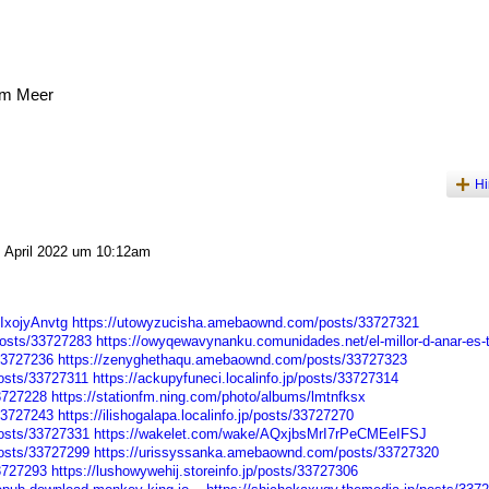
am Meer
Hi
 April 2022 um 10:12am
IxojyAnvtg
https://utowyzucisha.amebaownd.com/posts/33727321
osts/33727283
https://owyqewavynanku.comunidades.net/el-millor-d-anar-es-to
33727236
https://zenyghethaqu.amebaownd.com/posts/33727323
osts/33727311
https://ackupyfuneci.localinfo.jp/posts/33727314
33727228
https://stationfm.ning.com/photo/albums/lmtnfksx
/33727243
https://ilishogalapa.localinfo.jp/posts/33727270
osts/33727331
https://wakelet.com/wake/AQxjbsMrI7rPeCMEeIFSJ
osts/33727299
https://urissyssanka.amebaownd.com/posts/33727320
33727293
https://lushowywehij.storeinfo.jp/posts/33727306