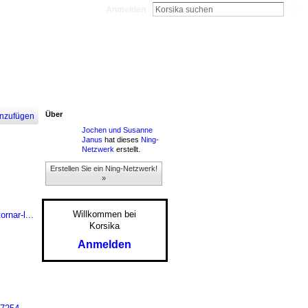
Anmelden
Über
nzufügen
Jochen und Susanne
Janus
hat dieses
Ning-
Netzwerk
erstellt.
Erstellen Sie ein Ning-Netzwerk!
»
Willkommen bei
rnar-l...
Korsika
Anmelden