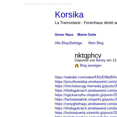
Erstellen Sie ein Ning-Netzwerk!
Korsika
La Tramontane - Ferienhaus direkt 
Unser Haus
Meine Seite
Alle Blog-Beiträge
Mein Blog
nktqphcv
Gepostet von
Benny
am 13.
Blog anzeigen
https://wakelet.com/wake/KN1rEMbd5Hv
https://posuthuwadop.amebaownd.com/p
https://shichokaxugy.themedia.jp/posts/
https://ithafaguknach.amebaownd.com/p
https://ngickassuthu.shopinfo.jp/posts/
https://fackatawakink.shopinfo.jp/posts
https://zenyghethaqu.amebaownd.com/p
https://ithafaguknach.amebaownd.com/p
https://lushowywehij.storeinfo.jp/posts/