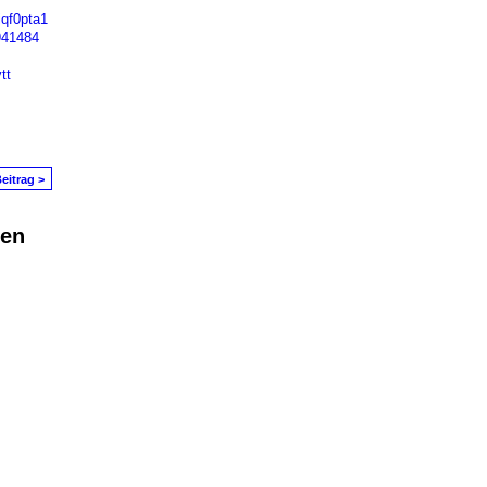
jqf0pta1
941484
tt
eitrag >
den
in Problem melden
|
Nutzungsbedingungen