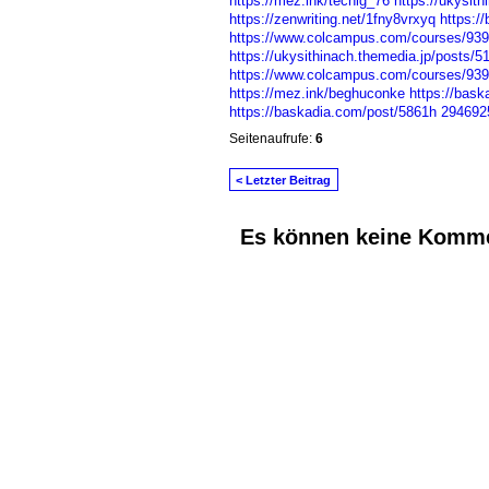
https://mez.ink/techig_76
https://ukysit
https://zenwriting.net/1fny8vrxyq
https:/
https://www.colcampus.com/courses/9392
https://ukysithinach.themedia.jp/posts/
https://www.colcampus.com/courses/9392
https://mez.ink/beghuconke
https://bas
https://baskadia.com/post/5861h
294692
Seitenaufrufe:
6
< Letzter Beitrag
Es können keine Komme
© 2026 Erstellt von
Jochen und Susanne J