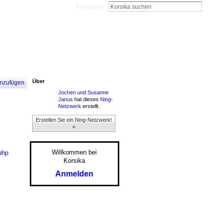
Anmelden
Über
nzufügen
Jochen und Susanne
Janus
hat dieses
Ning-
Netzwerk
erstellt.
Erstellen Sie ein Ning-Netzwerk!
»
Willkommen bei
php
Korsika
Anmelden