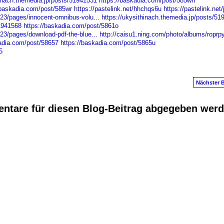
hinach.themedia.jp/posts/51941531
https://baskadia.com/post/585wn
/baskadia.com/post/585wr
https://pastelink.net/hhchqs6u
https://pastelink.net/
3/pages/innocent-omnibus-volu...
https://ukysithinach.themedia.jp/posts/51
51941568
https://baskadia.com/post/5861o
3/pages/download-pdf-the-blue...
http://caisu1.ning.com/photo/albums/roprpy
kadia.com/post/58657
https://baskadia.com/post/5865u
5
Nächster B
ntare für diesen Blog-Beitrag abgegeben wer
anus
. Powered by
E