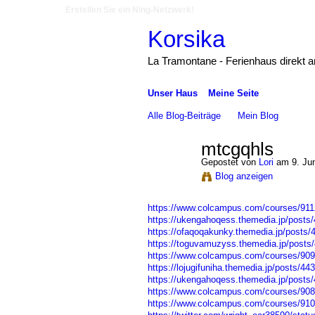
Erstellen Sie ein Ning-Netzwerk!
Korsika
La Tramontane - Ferienhaus direkt 
Unser Haus
Meine Seite
Alle Blog-Beiträge
Mein Blog
mtcgqhls
Gepostet von
Lori
am 9. Ju
Blog anzeigen
https://www.colcampus.com/courses/911
https://ukengahoqess.themedia.jp/posts
https://ofaqoqakunky.themedia.jp/posts
https://toguvamuzyss.themedia.jp/posts
https://www.colcampus.com/courses/9094
https://lojugifuniha.themedia.jp/posts/44
https://ukengahoqess.themedia.jp/posts
https://www.colcampus.com/courses/9087
https://www.colcampus.com/courses/9109