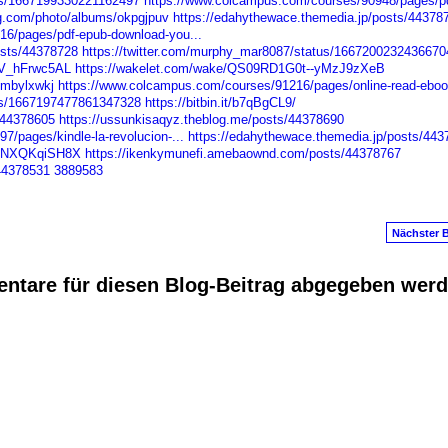
tus/1667199330221162497
https://www.colcampus.com/courses/90948/pages/pd
ng.com/photo/albums/okpgjpuv
https://edahythewace.themedia.jp/posts/44378
16/pages/pdf-epub-download-you...
osts/44378728
https://twitter.com/murphy_mar8087/status/1667200232436670
OV_hFrwc5AL
https://wakelet.com/wake/QS09RD1G0t--yMzJ9zXeB
/mbylxwkj
https://www.colcampus.com/courses/91216/pages/online-read-ebook
tus/1667197477861347328
https://bitbin.it/b7qBgCL9/
/44378605
https://ussunkisaqyz.theblog.me/posts/44378690
/pages/kindle-la-revolucion-...
https://edahythewace.themedia.jp/posts/443
rCNXQKqiSH8X
https://ikenkymunefi.amebaownd.com/posts/44378767
/44378531
3889583
Nächster B
ntare für diesen Blog-Beitrag abgegeben wer
anus
. Powered by
E