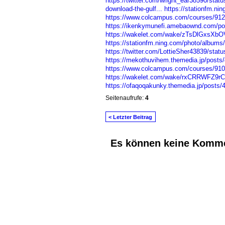
https://twitter.com/wright_ear38590/sta
download-the-gulf...
https://stationfm.ni
https://www.colcampus.com/courses/912
https://ikenkymunefi.amebaownd.com/p
https://wakelet.com/wake/zTsDlGxsXb
https://stationfm.ning.com/photo/albums
https://twitter.com/LottieSher43839/sta
https://mekothuvihem.themedia.jp/posts
https://www.colcampus.com/courses/91097
https://wakelet.com/wake/rxCRRWFZ9
https://ofaqoqakunky.themedia.jp/posts
Seitenaufrufe:
4
< Letzter Beitrag
Es können keine Komme
© 2026 Erstellt von
Jochen und Susanne J