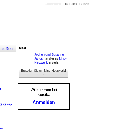
Anmelden
Über
nzufügen
Jochen und Susanne
Janus
hat dieses
Ning-
Netzwerk
erstellt.
Erstellen Sie ein Ning-Netzwerk!
»
Willkommen bei
7
Korsika
Anmelden
4378765