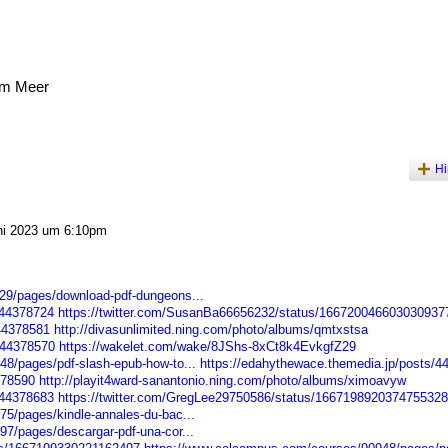
am Meer
Hi
ni 2023 um 6:10pm
29/pages/download-pdf-dungeons...
/44378724
https://twitter.com/SusanBa66656232/status/166720046603030937
/44378581
http://divasunlimited.ning.com/photo/albums/qmtxstsa
/44378570
https://wakelet.com/wake/8JShs-8xCt8k4EvkgfZ29
8/pages/pdf-slash-epub-how-to...
https://edahythewace.themedia.jp/posts/4
378590
http://playit4ward-sanantonio.ning.com/photo/albums/ximoavyw
/44378683
https://twitter.com/GregLee29750586/status/1667198920374755328
5/pages/kindle-annales-du-bac...
7/pages/descargar-pdf-una-cor...