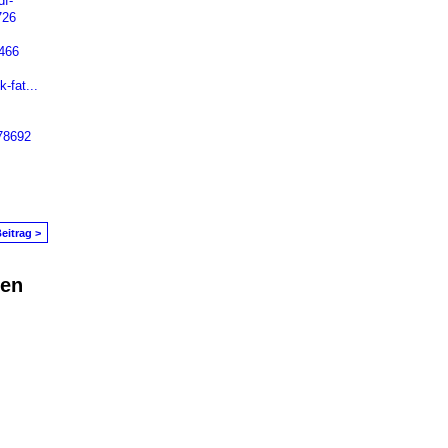
f-
726
466
-fat...
78692
eitrag >
den
in Problem melden
|
Nutzungsbedingungen