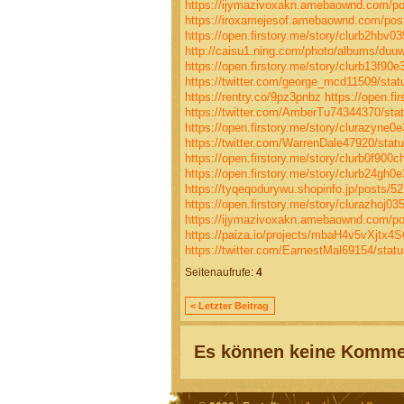
https://ijymazivoxakn.amebaownd.com/p
https://iroxamejesof.amebaownd.com/pos
https://open.firstory.me/story/clurb2hbv
http://caisu1.ning.com/photo/albums/duuw
https://open.firstory.me/story/clurb13f9
https://twitter.com/george_mcd11509/st
https://rentry.co/9pz3pnbz
https://open.f
https://twitter.com/AmberTu74344370/st
https://open.firstory.me/story/clurazyn
https://twitter.com/WarrenDale47920/sta
https://open.firstory.me/story/clurb0f90
https://open.firstory.me/story/clurb24gh
https://tyqeqodurywu.shopinfo.jp/posts/5
https://open.firstory.me/story/clurazhoj0
https://ijymazivoxakn.amebaownd.com/p
https://paiza.io/projects/mbaH4v5vXjtx
https://twitter.com/EarnestMal69154/sta
Seitenaufrufe:
4
< Letzter Beitrag
Es können keine Kommen