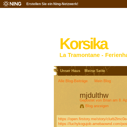
Erstellen Sie ein Ning-Netzwerk!
Korsika
La Tramontane - Ferienh
Unser Haus
Meine Seite
Alle Blog-Beiträge
Mein Blog
mjdulthw
Gepostet von
Brian
am 8. Ap
Blog anzeigen
https://open.firstory.me/story/clurb2lmc0
https://luchykogujob.amebaownd.com/po