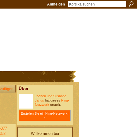
Anmelden
Über
zufügen
Jochen und Susanne
Janus
hat dieses
Ning-
Netzwerk
erstellt.
Erstellen Sie ein Ning-Netzwerk!
»
5877
Willkommen bei
052