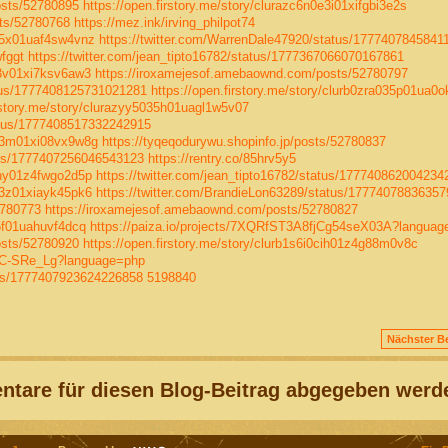
osts/52780895
https://open.firstory.me/story/clurazc6n0e3i01xifgbi3e2s
ts/52780768
https://mez.ink/irving_philpot74
035x01uaf4sw4vnz
https://twitter.com/WarrenDale47920/status/1777407845841
fggt
https://twitter.com/jean_tipto16782/status/1777367066070167861
0e3v01xi7ksv6aw3
https://iroxamejesof.amebaownd.com/posts/52780797
atus/1777408125731021281
https://open.firstory.me/story/clurb0zra035p01ua0
irstory.me/story/clurazyy5035h01uagl1w5v07
atus/1777408517332242915
e0e3m01xi08vx9w8g
https://tyqeqodurywu.shopinfo.jp/posts/52780837
tus/1777407256046543123
https://rentry.co/85hrv5y5
0chy01z4fwgo2d5p
https://twitter.com/jean_tipto16782/status/177740862004234
0e3z01xiayk45pk6
https://twitter.com/BrandieLon63289/status/1777407883635
2780773
https://iroxamejesof.amebaownd.com/posts/52780827
35f01uahuvf4dcq
https://paiza.io/projects/7XQRfST3A8fjCg54seX03A?languag
osts/52780920
https://open.firstory.me/story/clurb1s6i0cih01z4g88m0v8c
4SC-SRe_Lg?language=php
tus/1777407923624226858
5198840
Nächster Be
tare für diesen Blog-Beitrag abgegeben werd