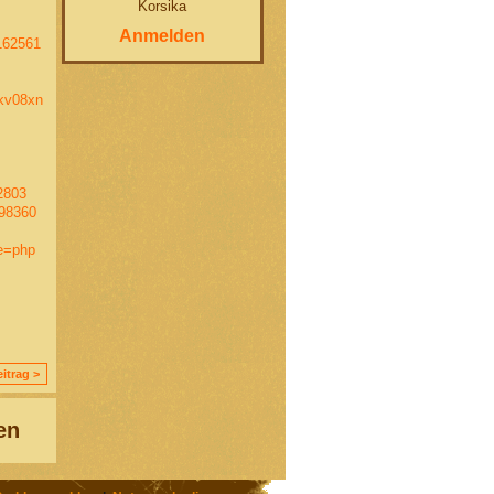
Korsika
Anmelden
162561
okv08xn
2803
798360
e=php
itrag >
en