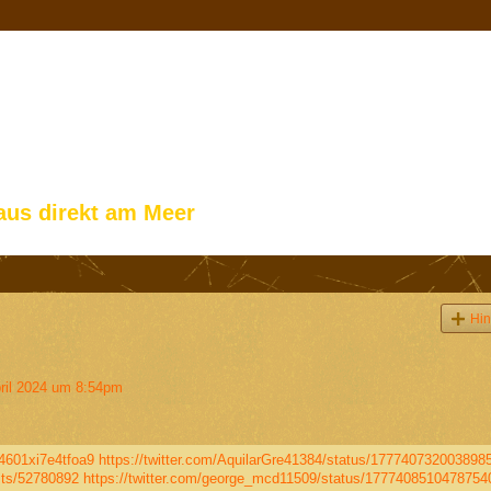
aus direkt am Meer
Hin
ril 2024 um 8:54pm
e4601xi7e4tfoa9
https://twitter.com/AquilarGre41384/status/177740732003898
sts/52780892
https://twitter.com/george_mcd11509/status/1777408510478754