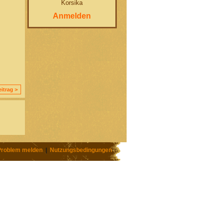
Korsika
Anmelden
itrag >
Problem melden
|
Nutzungsbedingungen