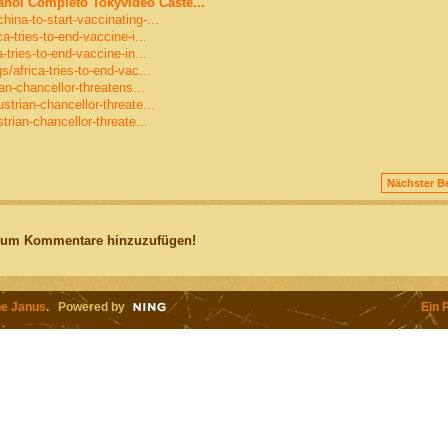
añol Completo Tokyvideo Caste...
ina-to-start-vaccinating-...
a-tries-to-end-vaccine-i...
-tries-to-end-vaccine-in...
/africa-tries-to-end-vac...
ian-chancellor-threatens...
strian-chancellor-threate...
trian-chancellor-threate...
Nächster Be
, um Kommentare hinzuzufügen!
e Janus
. Powered by
Ein 