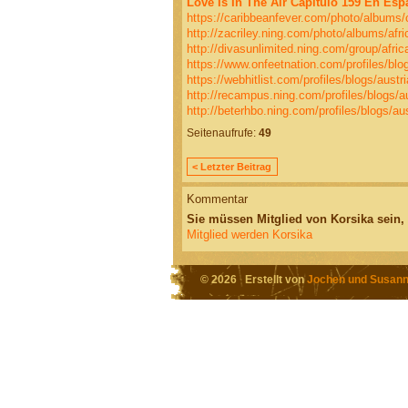
Love Is In The Air Capítulo 159 En Esp
https://caribbeanfever.com/photo/albums/ch
http://zacriley.ning.com/photo/albums/afric
http://divasunlimited.ning.com/group/africa
https://www.onfeetnation.com/profiles/blogs
https://webhitlist.com/profiles/blogs/austr
http://recampus.ning.com/profiles/blogs/au
http://beterhbo.ning.com/profiles/blogs/aus
Seitenaufrufe:
49
< Letzter Beitrag
Kommentar
Sie müssen Mitglied von Korsika sein
Mitglied werden Korsika
© 2026 Erstellt von
Jochen und Susann