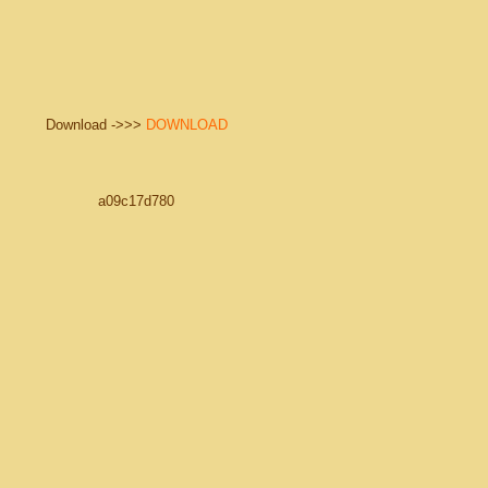
Download ->>>
DOWNLOAD
a09c17d780