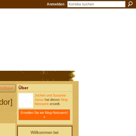
Anmelden
Über
zufügen
Jochen und Susanne
dor]
Janus
hat dieses
Ning-
Netzwerk
erstellt.
Erstellen Sie ein Ning-Netzwerk!
»
Willkommen bei