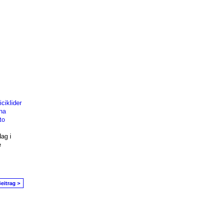
ciklider
na
to
ag i
e
eitrag >