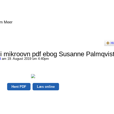
am Meer
Hi
i mikroovn pdf ebog Susanne Palmqvis
d
am 19. August 2019 um 4:40pm
Hent PDF
Læs online