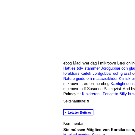
ebog Mad hver dag i mikroovn Læs onli
Hatties tolv stammer
Jordgubbar och gla
föräldrars kärlek
Jordgubbar och glass!
do
Nature guide om malawiciklider
Klinisk o
mikroovn Læs online ebog
Kærlighedens
mikroovn pdf Susanne Palmqvist Mad hve
Palmqvist
Klokkeren i Farigetto
Billy bus
Seitenaufrufe:
9
< Letzter Beitrag
Kommentar
Sie müssen Mitglied von Korsika sei
Mitglied werden Korsika