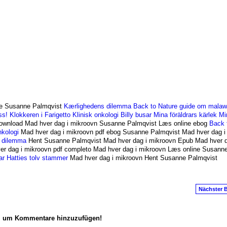
ne Susanne Palmqvist
Kærlighedens dilemma
Back to Nature guide om malawi
ss!
Klokkeren i Farigetto
Klinisk onkologi
Billy busar
Mina föräldrars kärlek
Mi
wnload Mad hver dag i mikroovn Susanne Palmqvist Læs online ebog
Back 
nkologi
Mad hver dag i mikroovn pdf ebog Susanne Palmqvist Mad hver dag i
 dilemma
Hent Susanne Palmqvist Mad hver dag i mikroovn Epub Mad hver d
r dag i mikroovn pdf completo Mad hver dag i mikroovn Læs online Susann
ar
Hatties tolv stammer
Mad hver dag i mikroovn Hent Susanne Palmqvist
Nächster B
n, um Kommentare hinzuzufügen!