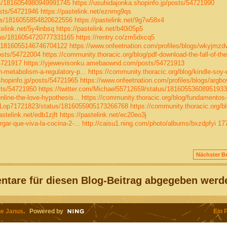
tus/1816054980949991745
https://usuhidajonka.shopinfo.jp/posts/54721990
sts/54721946
https://pastelink.net/eznmg9qs
tus/1816055854820622556
https://pastelink.net/9g7w58x4
telink.net/5y4inbsq
https://pastelink.net/b40i05p5
atus/1816054720777331165
https://rentry.co/zm5dxcq5
us/1816055146746704122
https://www.onfeetnation.com/profiles/blogs/wkyjmzd
osts/54722004
https://community.thoracic.org/blog/pdf-download-the-fall-of-the
4721917
https://yjewevisonku.amebaownd.com/posts/54721913
-metabolism-a-regulatory-p...
https://community.thoracic.org/blog/kindle-soy-
shopinfo.jp/posts/54721965
https://www.onfeetnation.com/profiles/blogs/argb
sts/54721950
https://twitter.com/Michael55712659/status/1816055360895193
nline-the-love-hypothesis...
https://community.thoracic.org/blog/fundamentos-
ickLop71721823/status/1816055905173266768
https://community.thoracic.org/bl
astelink.net/edb1zjft
https://pastelink.net/ec20eo3j
gar-que-viva-la-cocina-2-...
http://caisu1.ning.com/photo/albums/bxzdpfyi
17
Nächster Be
tare für diesen Blog-Beitrag abgegeben werd
e Janus
. Powered by
Ein 