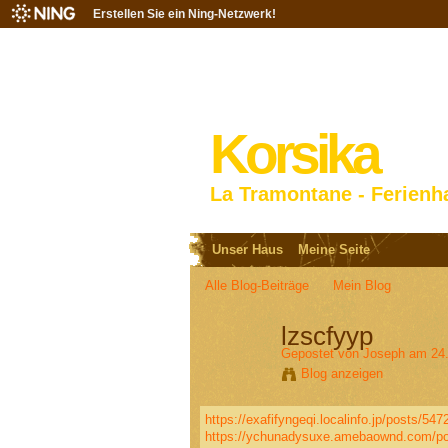
Erstellen Sie ein Ning-Netzwerk!
Korsika
La Tramontane - Ferienh
Unser Haus
Meine Seite
Alle Blog-Beiträge
Mein Blog
lzscfyyp
Gepostet von
Joseph
am 24.
Blog anzeigen
https://exafifyngeqi.localinfo.jp/posts/54
https://ychunadysuxe.amebaownd.com/p