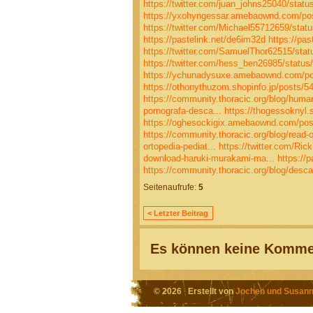
https://twitter.com/juan_johns25040/sta
https://yxohyngessar.amebaownd.com/po
https://twitter.com/Michael55712659/sta
https://pastelink.net/de6im32d
https://pas
https://twitter.com/SamuelThor62515/st
https://twitter.com/hess_ben26985/stat
https://ychunadysuxe.amebaownd.com/p
https://othonythuzom.shopinfo.jp/posts/5
https://community.thoracic.org/blog/human
pornografa-desca...
https://thogessoknyl.
https://oghesockigix.amebaownd.com/po
https://community.thoracic.org/blog/read-o
ortopedia-pediat...
https://twitter.com/R
download-haruki-murakami-ma...
https://p
https://community.thoracic.org/blog/descar
Seitenaufrufe:
5
< Letzter Beitrag
Es können keine Kommen
© 2026 Erstellt von
Jochen und Susann