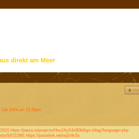
aus direkt am Meer
Hin
 Juli 2024 um 12:26pm
722015
https://paiza.io/projects/HnuJAyX4z8Db0igrx-b6qg?language=php
osts/54721991
https://pastelink.net/wj2v9c5x