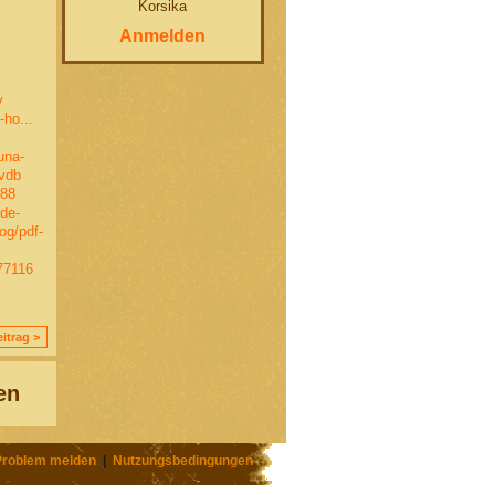
Korsika
Anmelden
v
-ho...
una-
ovdb
388
de-
og/pdf-
77116
itrag >
en
Problem melden
|
Nutzungsbedingungen