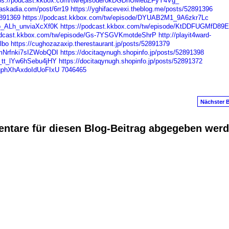
ps://podcast.kkbox.com/tw/episode/0kDGDnUMebZFyY4Vg_
baskadia.com/post/6rr19
https://yghifacevexi.theblog.me/posts/52891396
2891369
https://podcast.kkbox.com/tw/episode/DYUAB2M1_9A6zkr7Lc
8o_ALh_unviaXcXf0K
https://podcast.kkbox.com/tw/episode/KtDDFUGMfD89
podcast.kkbox.com/tw/episode/Gs-7YSGVKmotdeShrP
http://playit4ward-
lbo
https://cughozazaxip.therestaurant.jp/posts/52891379
4mNrfnki7sIZWobQDI
https://docitaqynugh.shopinfo.jp/posts/52891398
P_tt_lYw6hSebu4jHY
https://docitaqynugh.shopinfo.jp/posts/52891372
0qphXhAxdoIdUoFIxU
7046465
Nächster B
ntare für diesen Blog-Beitrag abgegeben wer
anus
. Powered by
E