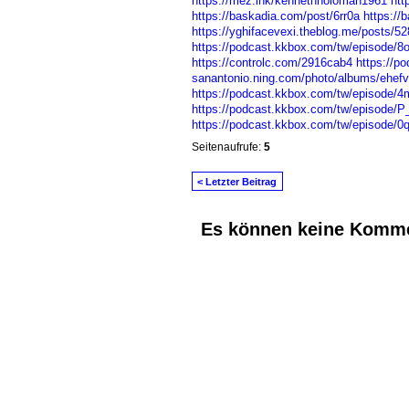
https://mez.ink/kennethholoman1961
htt
https://baskadia.com/post/6rr0a
https://
https://yghifacevexi.theblog.me/posts/5
https://podcast.kkbox.com/tw/episode/
https://controlc.com/2916cab4
https://
sanantonio.ning.com/photo/albums/ehefv
https://podcast.kkbox.com/tw/episode/
https://podcast.kkbox.com/tw/episode/
https://podcast.kkbox.com/tw/episode/
Seitenaufrufe:
5
< Letzter Beitrag
Es können keine Komme
© 2026 Erstellt von
Jochen und Susanne J