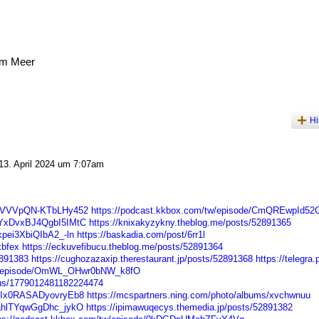
am Meer
Hi
3. April 2024 um 7:07am
/KlVVVpQN-KTbLHy452
https://podcast.kkbox.com/tw/episode/CmQREwpId5
/PYxDvxBJ4QgbI5IMtC
https://knixakyzykny.theblog.me/posts/52891365
kpei3XbiQIbA2_-ln
https://baskadia.com/post/6rr1l
xbfex
https://eckuvefibucu.theblog.me/posts/52891364
2891383
https://cughozazaxip.therestaurant.jp/posts/52891368
https://telegra.
tw/episode/OmWL_OHwr0bNW_k8fO
atus/1779012481182224474
/OlIx0RASADyovryEb8
https://mcspartners.ning.com/photo/albums/xvchwnuu
/9ahlTYqwGgDhc_jykO
https://ipimawuqecys.themedia.jp/posts/52891382