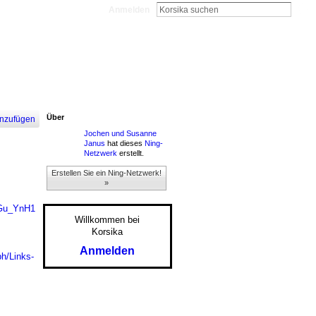
Anmelden
Über
nzufügen
Jochen und Susanne
Janus
hat dieses
Ning-
Netzwerk
erstellt.
Erstellen Sie ein Ning-Netzwerk!
»
2Gu_YnH1
Willkommen bei
Korsika
Anmelden
ph/Links-