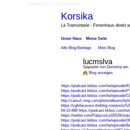
Erstellen Sie ein Ning-Netzwerk!
Korsika
La Tramontane - Ferienhaus direkt 
Unser Haus
Meine Seite
Alle Blog-Beiträge
Mein Blog
lucmslva
Gepostet von
Demetria
am 1
Blog anzeigen
https://podcast.kkbox.com/tw/episode
https://podcast.kkbox.com/tw/episode
https://podcast.kkbox.com/tw/episode/C
http://caisu1.ning.com/photo/albums/byf
https://yghifacevexi.theblog.me/posts/5
04-13-488
https://podcast.kkbox.com/
https://twitter.com/PalazzoLis55539/st
https://podcast.kkbox.com/tw/episode
https://podcast.kkbox.com/tw/episode