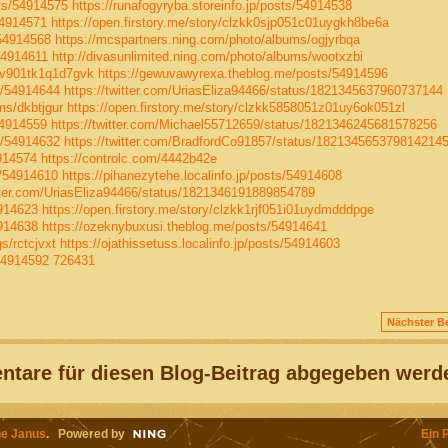
sts/54914575
https://runafogyryba.storeinfo.jp/posts/54914538
54914571
https://open.firstory.me/story/clzkk0sjp051c01uygkh8be6a
/54914568
https://mcspartners.ning.com/photo/albums/ogjyrbqa
54914611
http://divasunlimited.ning.com/photo/albums/wootxzbi
01v901tk1q1d7gvk
https://gewuvawyrexa.theblog.me/posts/54914596
ts/54914644
https://twitter.com/UriasEliza94466/status/1821345637960737144
ms/dkbtjgur
https://open.firstory.me/story/clzkk5858051z01uy6ok051zl
54914559
https://twitter.com/Michael55712659/status/1821346245681578256
ts/54914632
https://twitter.com/BradfordCo91857/status/182134565379814214
4914574
https://controlc.com/4442b42e
s/54914610
https://pihanezytehe.localinfo.jp/posts/54914608
itter.com/UriasEliza94466/status/1821346191889854789
4914623
https://open.firstory.me/story/clzkk1rjf051i01uydmdddpge
4914638
https://ozeknybuxusi.theblog.me/posts/54914641
s/rctcjvxt
https://ojathissetuss.localinfo.jp/posts/54914603
54914592
726431
Nächster Be
tare für diesen Blog-Beitrag abgegeben werd
e Janus
. Powered by
Ein 