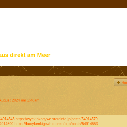
aus direkt am Meer
Hin
August 2024 um 2:48am
/54914543
https://wyckinkagywe.storeinfo.jp/posts/54914579
54914590
https://baxykenkigewh.storeinfo.jp/posts/54914553