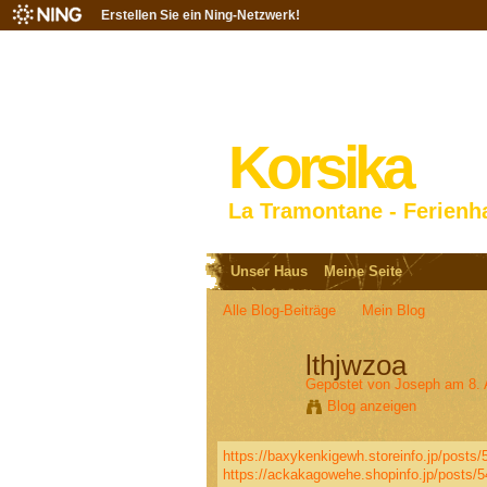
Erstellen Sie ein Ning-Netzwerk!
Korsika
La Tramontane - Ferienh
Unser Haus
Meine Seite
Alle Blog-Beiträge
Mein Blog
lthjwzoa
Gepostet von
Joseph
am 8. 
Blog anzeigen
https://baxykenkigewh.storeinfo.jp/posts
https://ackakagowehe.shopinfo.jp/posts/