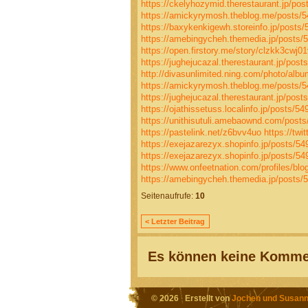
https://ckelyhozymid.therestaurant.jp/po
https://amickyrymosh.theblog.me/posts/
https://baxykenkigewh.storeinfo.jp/posts
https://amebingycheh.themedia.jp/posts/
https://open.firstory.me/story/clzkk3cwj
https://jughejucazal.therestaurant.jp/pos
http://divasunlimited.ning.com/photo/albu
https://amickyrymosh.theblog.me/posts/
https://jughejucazal.therestaurant.jp/pos
https://ojathissetuss.localinfo.jp/posts/5
https://unithisutuli.amebaownd.com/post
https://pastelink.net/z6bvv4uo
https://tw
https://exejazarezyx.shopinfo.jp/posts/5
https://exejazarezyx.shopinfo.jp/posts/5
https://www.onfeetnation.com/profiles/blog
https://amebingycheh.themedia.jp/posts/
Seitenaufrufe:
10
< Letzter Beitrag
Es können keine Kommen
© 2026 Erstellt von
Jochen und Susann