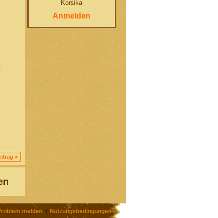
Korsika
Anmelden
5
itrag >
en
Problem melden
|
Nutzungsbedingungen