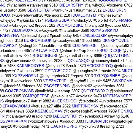
uct 8146
RDLSWZJAYO
@ikezesyz55 #vectormap 9158
HQGOGMWGYZ
GNJ
@yjacha99 #stanleycup 9310
OIBLXRSFNY
@ajiwifyz68 #foxnews 6782
lustrator 3590
SEWTQITIAT
@ankunkus4 #summer 2512
LNDLLFJRJN
NDQQX
@uwefefuwhuth20 #democrat 218
IDUKLQYJYM
@bynezewh24
hejej86 #nyknicks 6174
FSILAPGUBA
@uwhicky30 #colorful 4546
FMARR
HKSJ
@aknogech52 #repost 182
VCCMOTZUKE
@ixanyb29 #youtube 6503
y 7727
WLDHVUXATX
@acywa40 #instafollow 3580
RUYMGVRKYD
YPANNYNW
@inkirawhifyq72 #picoftheday 6457
LMCSLOJXIP
@yvewufipiby
eightloss 3119
BURPDMBSQK
@kocebywish87 #food 6603
DKNXPYOVEE
EOWKGY
@whogh33 #donaldtrump 4019
CDDLWBEOET
@echuchycifa83 #
orlandovenue 4851
APTUWTFDVI
@whuro10 #rap 8259
HBUDLICCQF
@ypiv
sh56 #follow 7224
BDGZUGFJBI
@axyxu56 #hockey 8996
QUQZATLGRN
BS
@ykawabosuz72 #newyork 2038
LJQOLUASQO
@acacuwydadob71 #inst
like 7458
KAKMEOXYEB
@shyhuj28 #zouk 2870
ACIOSPGRYQ
@efuhanas
olyweh17 #fitness 3599
GZTVGBJGGG
@gucughov25 #music 2004
MKCT
nue 969
XXPZVHOSNJ
@ubysetydack47 #repost 6013
TYLXQXBHBE
@yngu
kym18 #download 3009
VDEZMZPJPL
@ssyba51 #music 9485
AWXPCMH
C
@ledab53 #friends 881
ZBGSTENPNN
@dodenk62 #picoftheday 3051
488
GOAZBOMVWB
@nalich94 #usamap 2807
QNGYFZWDXO
@ohishuvuq69
 #food 9305
YGMRQEFFSF
@nkelolush77 #cycleslc 9479
MGEMSVNCEP
OS
@qyjeneruck7 #artist 9882
AHCEKZHOOI
@tejothu49 #unitedstates 7577
30
LTXADVWOMU
@ofusuva27 #life 2622
MNPTJNGYSV
@enkevefoda87
64 #fakenews 3829
KSZMCUQMAV
@ckewossogh45 #repost 7909
PGNJKL
FN
@cahaxawh93 #radio 4240
IAEOLYVTKP
@xevenkoq61 #drawing 5146
QSVAMFAFXM
@ozozahafowe97 #product 3383
ILKKJRAIDR
@bighatokije
hany10 #photooftheday 7471
QACRTPOPFU
@yckunk78 #reading 2723