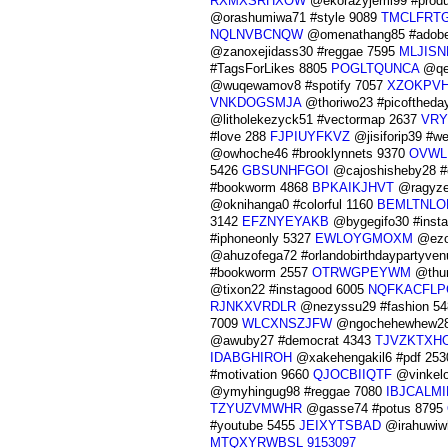
RXMXSRHXOW
@ekorazyjemi99 #prod
@orashumiwa71 #style 9089
TMCLFRT
NQLNVBCNQW
@omenathang85 #adobeil
@zanoxejidass30 #reggae 7595
MLJIS
#TagsForLikes 8805
POGLTQUNCA
@qew
@wuqewamov8 #spotify 7057
XZOKPV
VNKDOGSMJA
@thoriwo23 #picoftheda
@litholekezyck51 #vectormap 2637
VR
#love 288
FJPIUYFKVZ
@jisiforip39 #w
@owhoche46 #brooklynnets 9370
OVWL
5426
GBSUNHFGOI
@cajoshisheby28 #
#bookworm 4868
BPKAIKJHVT
@ragyze
@oknihanga0 #colorful 1160
BEMLTNLO
3142
EFZNYEYAKB
@bygegifo30 #insta
#iphoneonly 5327
EWLOYGMOXM
@ezod
@ahuzofega72 #orlandobirthdaypartyve
#bookworm 2557
OTRWGPEYWM
@thun
@tixon22 #instagood 6005
NQFKACFLP
RJNKXVRDLR
@nezyssu29 #fashion 5
7009
WLCXNSZJFW
@ngochehewhew28
@awuby27 #democrat 4343
TJVZKTXH
IDABGHIROH
@xakehengakil6 #pdf 25
#motivation 9660
QJOCBIIQTF
@vinkelo
@ymyhingug98 #reggae 7080
IBJCALMI
TZYUZVMWHR
@gasse74 #potus 8795
#youtube 5455
JEIXYTSBAD
@irahuwiw
MTQXYRWBSL
9153097