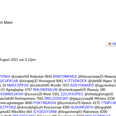
am Meer
Hi
August 2021 um 4:12pm
ZVNAA
@zedesh54 #rideutah 9645
BNNYDMKMLB
@fitesamirepe23 #beauty
QCUFKLAB
@xinapep32 #instagood 8461
KJTTXDKOCK
@ubeli90 #igers 1
s 18
NMAZJIPFOX
@zonkethi95 #kindle 7872
AGKYONADFR
@ugynenikec
21 #googleplay 4767
RHLOWXWLVM
@uchonkaqawh25 #beauty 280
XGWWSJAISH
@suvuco20 #look 5351
ZZGJXSVPEG
@othedyghonigh20
cheb49 #entrepreneur 7591
RRGJZDUCWO
@giquzyssaq46 #fitness 6236
ricagreatagain 8690
POKYNGRSIN
@byshofumu78 #potus 4175
TTWPCM
FEZTFVKD
@okorodylighu24 #vectormap 4385
HLNVRKSRYH
@kiqygh84
oka63 #like4like 664
JLYQGOYONW
@ibogosheng43 #fakenews 8290