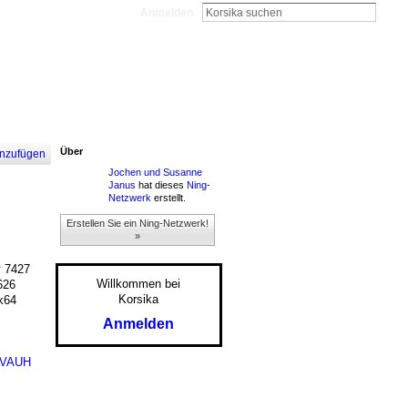
Anmelden
Über
nzufügen
Jochen und Susanne
Janus
hat dieses
Ning-
Netzwerk
erstellt.
Erstellen Sie ein Ning-Netzwerk!
»
 7427
Willkommen bei
626
Korsika
k64
Anmelden
VAUH