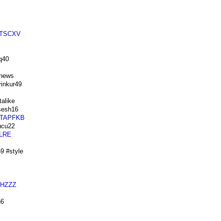
TSCXV
q40
news
inkur49
alike
esh16
TAPFKB
cu22
LRE
 #style
HZZZ
n6