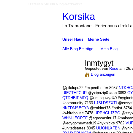
Erstellen Sie ein Ning-Netzwerk!
Korsika
La Tramontane - Ferienhaus direkt 
Unser Haus
Meine Seite
Alle Blog-Beiträge
Mein Blog
lnmtygyt
Gepostet von
Rose
am 26. 
Blog anzeigen
@pilalupu22 #expectbetter 8957
NTKHC
UIEZTHFCUR
@yxipazip0 #rap 3893
GY
QTDHBIRMFQ
@uminguwyd40 #nygiant
#community 7133
LJSLDSZXTI
@casysh
NKFDMSECYA
@enkinef73 #artist 3784
#whitehouse 7478
URPHGLJZPO
@ssywe
WHNLIEOPTF
@aqassasinu17 #makeame
@edygomewheth19 #nyknicks 9762
VU
#unitedstates 8045
UIJONLXFBN
@yning