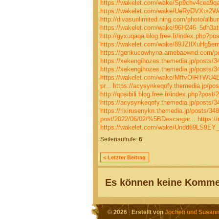
https://wakelet.com/wake/Sp9chv4cea9
https://wakelet.com/wake/UeRyDVXts2
http://divasunlimited.ning.com/photo/alb
https://wakelet.com/wake/96H246_5dh3
http://gyxuqaqa.blog.free.fr/index.php?p
https://wakelet.com/wake/89JZIlXuHg5e
https://genkucowhyna.amebaownd.com/p
https://xekengihozes.themedia.jp/posts/
https://xekengihozes.themedia.jp/posts/
https://wakelet.com/wake/MffvOIRTWU4B
pr...
https://acysynkeqofy.themedia.jp/po
http://qosibili.blog.free.fr/index.php?po
https://acysynkeqofy.themedia.jp/posts/
https://rixirusenykn.themedia.jp/posts/34
post/2022/06/02/%5BDescargar...
https:/
https://wakelet.com/wake/Undd69LS9E
Seitenaufrufe:
6
< Letzter Beitrag
Es können keine Kommen
© 2026 Erstellt von
Jochen und Susann