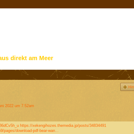
aus direkt am Meer
Hin
uni 2022 um 7:52am
g86dCv5h_u
https://xekengihozes.themedia.jp/posts/34834491
9/pages/download-pdf-bear-wan...