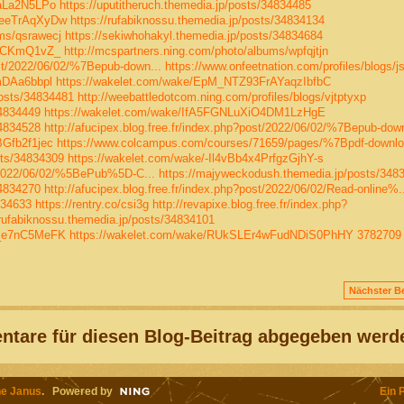
qaLa2N5LPo
https://uputitheruch.themedia.jp/posts/34834485
WeeTrAqXyDw
https://rufabiknossu.themedia.jp/posts/34834134
ums/qsrawecj
https://sekiwhohakyl.themedia.jp/posts/34834684
atCKmQ1vZ_
http://mcspartners.ning.com/photo/albums/wpfqjtjn
ost/2022/06/02/%7Bepub-down...
https://www.onfeetnation.com/profiles/blogs/js
mDAa6bbpl
https://wakelet.com/wake/EpM_NTZ93FrAYaqzIbfbC
osts/34834481
http://weebattledotcom.ning.com/profiles/blogs/vjtptyxp
34834449
https://wakelet.com/wake/IfA5FGNLuXiO4DM1LzHgE
34834528
http://afucipex.blog.free.fr/index.php?post/2022/06/02/%7Bepub-down
Gfb2f1jec
https://www.colcampus.com/courses/71659/pages/%7Bpdf-downl
sts/34834309
https://wakelet.com/wake/-Il4vBb4x4PrfgzGjhY-s
st/2022/06/02/%5BePub%5D-C...
https://majyweckodush.themedia.jp/posts/348
34834270
http://afucipex.blog.free.fr/index.php?post/2022/06/02/Read-online%..
834633
https://rentry.co/csi3g
http://revapixe.blog.free.fr/index.php?
/rufabiknossu.themedia.jp/posts/34834101
Y_e7nC5MeFK
https://wakelet.com/wake/RUkSLEr4wFudNDiS0PhHY
3782709
Nächster Be
tare für diesen Blog-Beitrag abgegeben werd
e Janus
. Powered by
Ein 