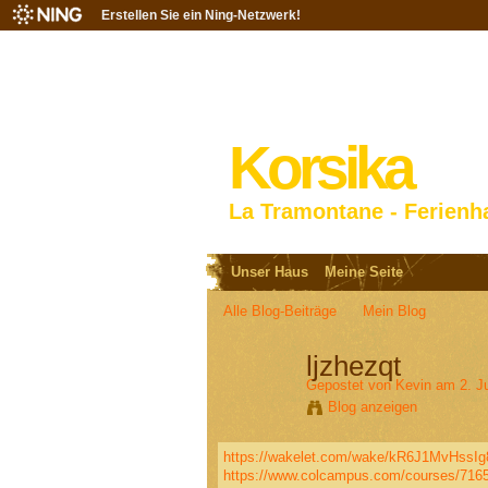
Erstellen Sie ein Ning-Netzwerk!
Korsika
La Tramontane - Ferienh
Unser Haus
Meine Seite
Alle Blog-Beiträge
Mein Blog
ljzhezqt
Gepostet von
Kevin
am 2. J
Blog anzeigen
https://wakelet.com/wake/kR6J1MvHssI
https://www.colcampus.com/courses/7165