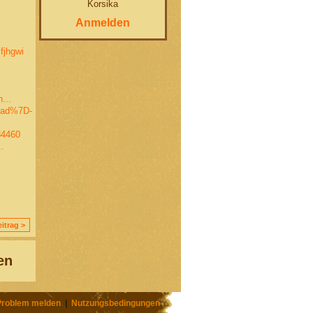
Korsika
Anmelden
fjhgwi
...
oad%7D-
34460
.
itrag >
en
Problem melden
|
Nutzungsbedingungen