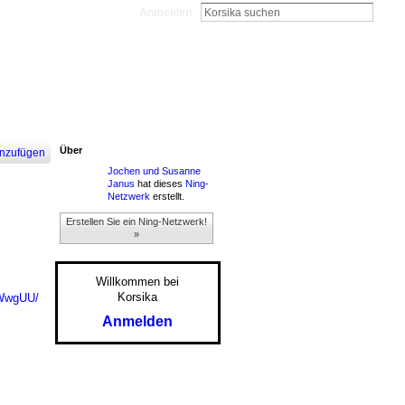
Anmelden
Über
nzufügen
Jochen und Susanne
Janus
hat dieses
Ning-
Netzwerk
erstellt.
Erstellen Sie ein Ning-Netzwerk!
»
Willkommen bei
Korsika
crWwgUU/
Anmelden