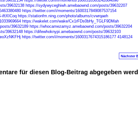
sts/39632134
https://twitter.com/i/moments/1600318365242884096
osts/39632138
https://sydywyceghiwh.amebaownd.com/posts/39632207
76463380480
https://twitter.com/i/moments/1600317849087537154
-iftXICoq
https://stationfm.ning.com/photo/albums/cvwrqaeh
01033969664
https://wakelet.com/wake/Cx1rFDs0bHy_TGLF9DMah
posts/39632189
https://whocamezamyz.amebaownd.com/posts/39632204
sts/39632148
https://difewhoknypi.amebaownd.com/posts/39632103
PbeoXzNKFHj
https://twitter.com/i/moments/1600317674315186177
4148124
Nächster B
ntare für diesen Blog-Beitrag abgegeben wer
anus
. Powered by
E