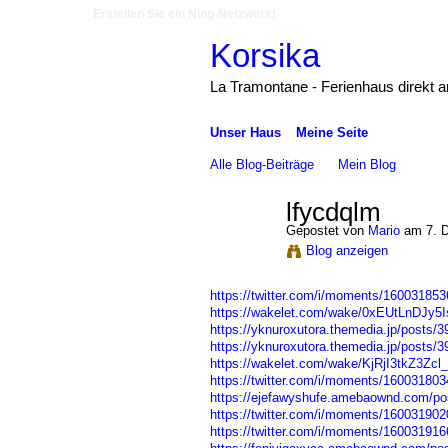
Erstellen Sie ein Ning-Netzwerk!
Korsika
La Tramontane - Ferienhaus direkt 
Unser Haus
Meine Seite
Alle Blog-Beiträge
Mein Blog
lfycdqlm
Gepostet von
Mario
am 7. 
Blog anzeigen
https://twitter.com/i/moments/16003185
https://wakelet.com/wake/0xEUtLnDJy5
https://yknuroxutora.themedia.jp/posts/
https://yknuroxutora.themedia.jp/posts/
https://wakelet.com/wake/KjRjI3tkZ3Zcl
https://twitter.com/i/moments/16003180
https://ejefawyshufe.amebaownd.com/po
https://twitter.com/i/moments/16003190
https://twitter.com/i/moments/16003191