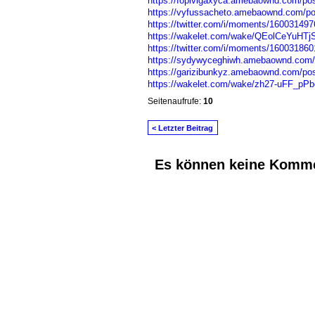
https://fopivigaxyca.amebaownd.com/po
https://vyfussacheto.amebaownd.com/p
https://twitter.com/i/moments/16003149
https://wakelet.com/wake/QEolCeYuHTjS
https://twitter.com/i/moments/16003186
https://sydywyceghiwh.amebaownd.com/
https://garizibunkyz.amebaownd.com/po
https://wakelet.com/wake/zh27-uFF_p
Seitenaufrufe:
10
< Letzter Beitrag
Es können keine Komme
© 2026 Erstellt von
Jochen und Susanne J