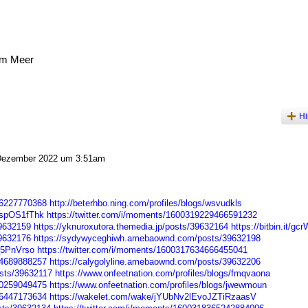
am Meer
Hi
Dezember 2022 um 3:51am
36227770368
http://beterhbo.ning.com/profiles/blogs/wsvudkls
IspOS1fThk
https://twitter.com/i/moments/1600319229466591232
39632159
https://yknuroxutora.themedia.jp/posts/39632164
https://bitbin.it/g
39632176
https://sydywyceghiwh.amebaownd.com/posts/39632198
_5PnVrso
https://twitter.com/i/moments/1600317634666455041
34689888257
https://calygolyline.amebaownd.com/posts/39632206
sts/39632117
https://www.onfeetnation.com/profiles/blogs/fmqvaona
20259049475
https://www.onfeetnation.com/profiles/blogs/jwewmoun
66447173634
https://wakelet.com/wake/jYUbNv2lEvoJZTiRzaasV