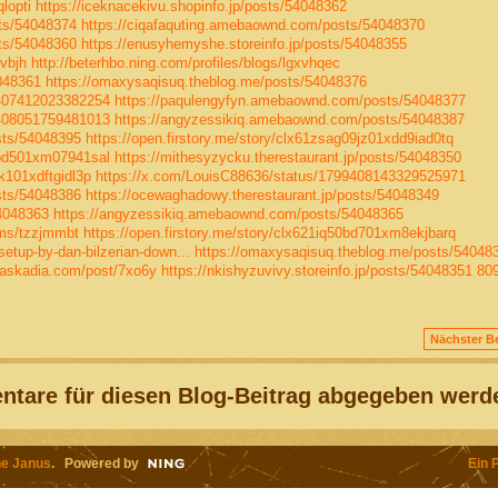
lopti
https://iceknacekivu.shopinfo.jp/posts/54048362
sts/54048374
https://ciqafaquting.amebaownd.com/posts/54048370
sts/54048360
https://enusyhemyshe.storeinfo.jp/posts/54048355
vbjh
http://beterhbo.ning.com/profiles/blogs/lgxvhqec
4048361
https://omaxysaqisuq.theblog.me/posts/54048376
9407412023382254
https://paqulengyfyn.amebaownd.com/posts/54048377
9408051759481013
https://angyzessikiq.amebaownd.com/posts/54048387
sts/54048395
https://open.firstory.me/story/clx61zsag09jz01xdd9iad0tq
v0bd501xm07941sal
https://mithesyzycku.therestaurant.jp/posts/54048350
9k101xdftgidl3p
https://x.com/LouisC88636/status/1799408143329525971
sts/54048386
https://ocewaghadowy.therestaurant.jp/posts/54048349
54048363
https://angyzessikiq.amebaownd.com/posts/54048365
ums/tzzjmmbt
https://open.firstory.me/story/clx621iq50bd701xm8ekjbarq
etup-by-dan-bilzerian-down...
https://omaxysaqisuq.theblog.me/posts/54048
baskadia.com/post/7xo6y
https://nkishyzuvivy.storeinfo.jp/posts/54048351
80
Nächster Be
tare für diesen Blog-Beitrag abgegeben werd
e Janus
. Powered by
Ein 