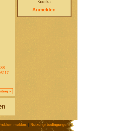
Korsika
Anmelden
388
96117
itrag >
en
Problem melden
|
Nutzungsbedingungen