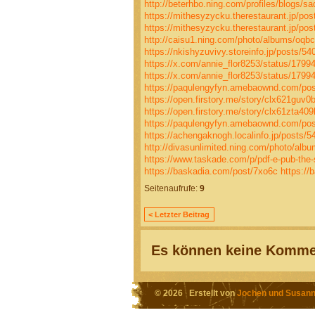
http://beterhbo.ning.com/profiles/blogs/saq
https://mithesyzycku.therestaurant.jp/po
https://mithesyzycku.therestaurant.jp/po
http://caisu1.ning.com/photo/albums/oqbc
https://nkishyzuvivy.storeinfo.jp/posts/5
https://x.com/annie_flor8253/status/179
https://x.com/annie_flor8253/status/179
https://paqulengyfyn.amebaownd.com/po
https://open.firstory.me/story/clx621gu
https://open.firstory.me/story/clx61zta40
https://paqulengyfyn.amebaownd.com/po
https://achengaknogh.localinfo.jp/posts/
http://divasunlimited.ning.com/photo/alb
https://www.taskade.com/p/pdf-e-pub-the-s
https://baskadia.com/post/7xo6c
https://
Seitenaufrufe:
9
< Letzter Beitrag
Es können keine Kommen
© 2026 Erstellt von
Jochen und Susann