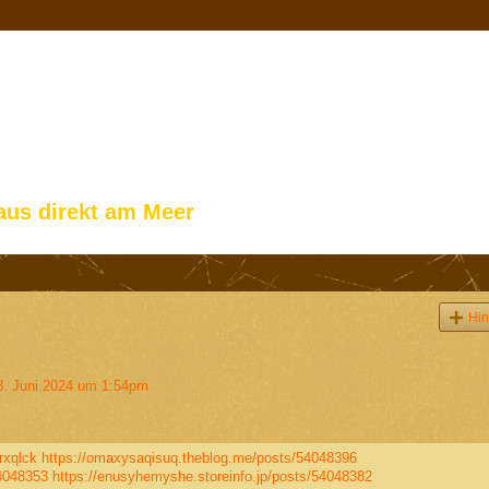
aus direkt am Meer
Hin
. Juni 2024 um 1:54pm
rxqlck
https://omaxysaqisuq.theblog.me/posts/54048396
54048353
https://enusyhemyshe.storeinfo.jp/posts/54048382