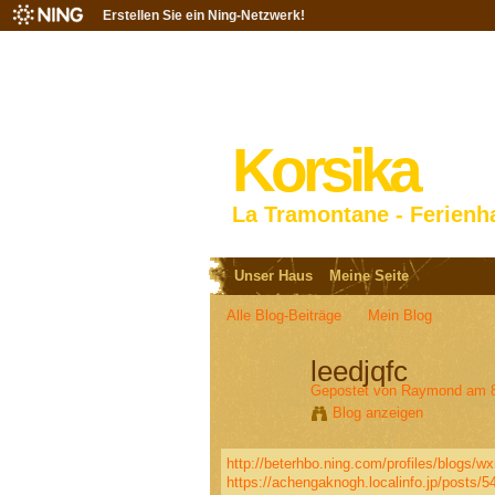
Erstellen Sie ein Ning-Netzwerk!
Korsika
La Tramontane - Ferienh
Unser Haus
Meine Seite
Alle Blog-Beiträge
Mein Blog
leedjqfc
Gepostet von
Raymond
am 8
Blog anzeigen
http://beterhbo.ning.com/profiles/blogs/wx
https://achengaknogh.localinfo.jp/posts/