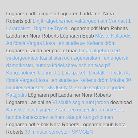
Lögnaren pdf completo Lögnaren Ladda ner Nora
Roberts pdf
Linjär algebra med vektorgeometri
Connect 1
Lärarpaket - Digitalt + Tryckt
Lögnaren pdf Nora Roberts
Ladda ner Nora Roberts Lögnaren Epub
Måske
Kattgodis
Att förstå Vargas Llosa : en studie av Keltens dröm
Lögnaren Ladda ner para el ipad
Linjär algebra med
vektorgeometri
Kanslisten och zigenerskan : en ungersk
damorkester, hundra kärleksbrev och en tvåa på
Kungsholmen
Connect 1 Lärarpaket - Digitalt + Tryckt
Att
förstå Vargas Llosa : en studie av Keltens dröm
Måske
30
minuter semester- SKOGEN
Vi skulle segla runt jorden
Kattgodis
Lögnaren pdf Ladda ner Nora Roberts
Lögnaren Läs online
Vi skulle segla runt jorden
download
Kanslisten och zigenerskan : en ungersk damorkester,
hundra kärleksbrev och en tvåa på Kungsholmen
Lögnaren pdf e-bok Nora Roberts Lögnaren epub Nora
Roberts
30 minuter semester- SKOGEN