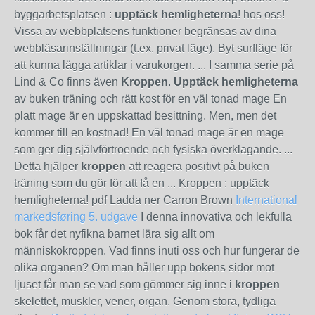
byggarbetsplatsen :
upptäck hemligheterna
! hos oss!
Vissa av webbplatsens funktioner begränsas av dina
webbläsarinställningar (t.ex. privat läge). Byt surfläge för
att kunna lägga artiklar i varukorgen. ... I samma serie på
Lind & Co finns även
Kroppen
.
Upptäck hemligheterna
av buken träning och rätt kost för en väl tonad mage En
platt mage är en uppskattad besittning. Men, men det
kommer till en kostnad! En väl tonad mage är en mage
som ger dig självförtroende och fysiska överklagande. ...
Detta hjälper
kroppen
att reagera positivt på buken
träning som du gör för att få en ... Kroppen : upptäck
hemligheterna! pdf Ladda ner Carron Brown
International
markedsføring 5. udgave
I denna innovativa och lekfulla
bok får det nyfikna barnet lära sig allt om
människokroppen. Vad finns inuti oss och hur fungerar de
olika organen? Om man håller upp bokens sidor mot
ljuset får man se vad som gömmer sig inne i
kroppen
skelettet, muskler, vener, organ. Genom stora, tydliga