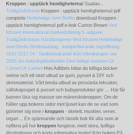
Kroppen : upptäck hemligheterna
! Saatav...
Trädgårdshoran
Kroppen : upptäck hemligheterna! pdf
completo
Hedebølge over Berlin
download Kroppen :
upptäck hemligheterna! pdf e-bok Carron Brown
Ved
Ishavet
International markedsføring 5. udgave
Trädgårdshoran
Håndlangerne
Ved Ishavet
Hedebølge
over Berlin
Brottsdatalag - kompletterande lagstiftning.
SOU 2017:74 : Slutbetänkande från Utredningen om
2016 års dataskyddsdirektiv
Den fattige mannen
Ur
Larmet
Ur Larmet
Hos Adlibris hittar du billiga böcker
online och ett stort utbud av garn, pyssel & DIY och
skrivmaterial. Vårt breda utbud av prisvärda leksaker,
sällskapsspel & pussel och babyprodukter gör … Här får
barnen lära sig massor om människokroppen. Om de
håller upp bokens sidor mot ljuset kan de se vad som
gömmer sig inne i
kroppen
- skelett, muskler, vener,
organ ... En spännande och lärorik bok för alla som är
nyfikna på hur
kroppen
fungerar, med stora, tydliga
illustrationer och korta informativa texter! Köp boken På