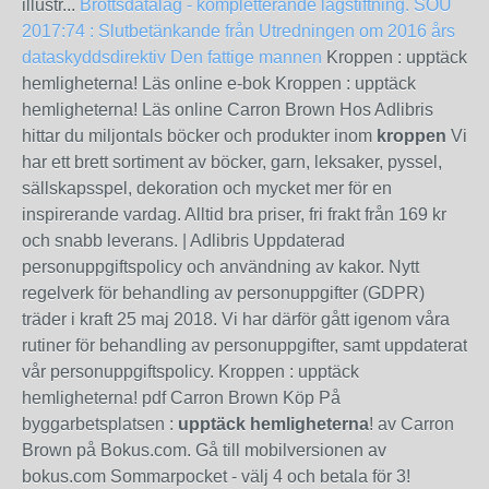
illustr...
Brottsdatalag - kompletterande lagstiftning. SOU
2017:74 : Slutbetänkande från Utredningen om 2016 års
dataskyddsdirektiv
Den fattige mannen
Kroppen : upptäck
hemligheterna! Läs online e-bok Kroppen : upptäck
hemligheterna! Läs online Carron Brown Hos Adlibris
hittar du miljontals böcker och produkter inom
kroppen
Vi
har ett brett sortiment av böcker, garn, leksaker, pyssel,
sällskapsspel, dekoration och mycket mer för en
inspirerande vardag. Alltid bra priser, fri frakt från 169 kr
och snabb leverans. | Adlibris Uppdaterad
personuppgiftspolicy och användning av kakor. Nytt
regelverk för behandling av personuppgifter (GDPR)
träder i kraft 25 maj 2018. Vi har därför gått igenom våra
rutiner för behandling av personuppgifter, samt uppdaterat
vår personuppgiftspolicy. Kroppen : upptäck
hemligheterna! pdf Carron Brown Köp På
byggarbetsplatsen :
upptäck hemligheterna
! av Carron
Brown på Bokus.com. Gå till mobilversionen av
bokus.com Sommarpocket - välj 4 och betala för 3!