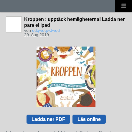
Kroppen : upptäck hemligheterna! Ladda ner
para el ipad
von
qdqwdqwdwqd
29. Aug 2019
Ladda ner PDF
Läs online