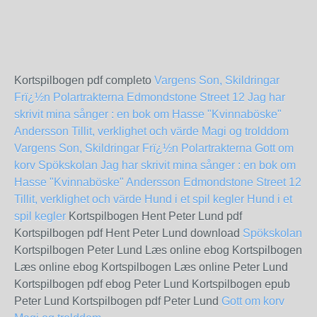
Kortspilbogen pdf completo
Vargens Son, Skildringar
Frï¿½n Polartrakterna
Edmondstone Street 12
Jag har
skrivit mina sånger : en bok om Hasse "Kvinnaböske"
Andersson
Tillit, verklighet och värde
Magi og trolddom
Vargens Son, Skildringar Frï¿½n Polartrakterna
Gott om
korv
Spökskolan
Jag har skrivit mina sånger : en bok om
Hasse "Kvinnaböske" Andersson
Edmondstone Street 12
Tillit, verklighet och värde
Hund i et spil kegler
Hund i et
spil kegler
Kortspilbogen Hent Peter Lund pdf
Kortspilbogen pdf Hent Peter Lund download
Spökskolan
Kortspilbogen Peter Lund Læs online ebog Kortspilbogen
Læs online ebog Kortspilbogen Læs online Peter Lund
Kortspilbogen pdf ebog Peter Lund Kortspilbogen epub
Peter Lund Kortspilbogen pdf Peter Lund
Gott om korv