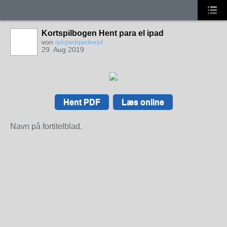
Kortspilbogen Hent para el ipad
von
qdqwdqwdwqd
29. Aug 2019
Hent PDF
Læs online
Navn på fortitelblad.