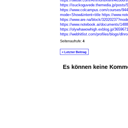
https://twitter.com/AmmonsKenn40386/
https://isuckoguvede.themedia.jp/posts/
https://www.colcampus.com/courses/94422
mode=Show&intent=title
https://www.no
https://www.are.na/block/32020237?mode
https://www.notebook.ai/documents/148
https://olywhawowhigh.exblog.jp/3659671
https://webhitlist.com/profiles/blogs/dlnr
Seitenaufrufe:
4
< Letzter Beitrag
Es können keine Komme
© 2026 Erstellt von
Jochen und Susanne J