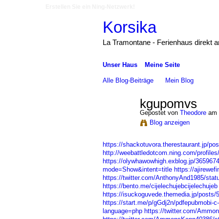
Erstellen Sie ein Ning-Netzwerk!
Korsika
La Tramontane - Ferienhaus direkt 
Unser Haus
Meine Seite
Alle Blog-Beiträge
Mein Blog
kgupomvs
Gepostet von
Theodore
am 
Blog anzeigen
https://shackotuvora.therestaurant.jp/po
http://weebattledotcom.ning.com/profiles
https://olywhawowhigh.exblog.jp/3659674
mode=Show&intent=title
https://ajirewef
https://twitter.com/AnthonyAnd1985/st
https://bento.me/cijelechujebcijelechujeb
https://isuckoguvede.themedia.jp/posts
https://start.me/p/gGdj2n/pdfepubmobi-c-
language=php
https://twitter.com/Amm