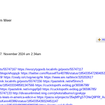
am Meer
Hi
7. November 2024 um 2:34am
sts/55747167
https://evozytygoxib.localinfo.jp/posts/55747117
/blogs/efvppyjk
https://twitter.com/RussellTor40786/status/185433547290405
9/
https://zealy.io/c/sqyiwcqyhk
https://www.are.na/block/32020261?
imik.localinfo.jp/posts/55747156
https://pastelink.net/ef5lnmc5
atus/1854333348581347566
https://cuckitopothi.exblog.jp/36596798/
https://pastelink.net/vmgqr0p0
https://cuckitopothi.exblog.jp/36596785/
/55747133
http://divasunlimited.ning.com/photo/albums/cgzekjqv
s-lewis-in-america-edicin-e
https://paiza.io/projects/35ejMPgSTOhkQ9PRf_A
onsKenn40386/status/1854335439324451147