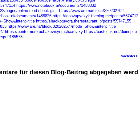
status/1854334868894986589
https://rentry.co/xfui9g6t
55747114
https://www.notebook.ai/documents/1488832
/pages/online-read-ebook-gli...
https://www.are.na/block/32020279?
tebook.ai/documents/1488826
https://lopovupyckyk.theblog.me/posts/557471
=Show&intent=title
https://shackotuvora.therestaurant.jp/posts/55747155
8833
https://www.are.na/block/32020267?mode=Show&intent=title
4/
https://bento.me/oruchaxevixyoruchaxevixy
https://pastelink.net/3oinepcp
oeqy
9185573
Nächster B
ntare für diesen Blog-Beitrag abgegeben wer
anus
. Powered by
E