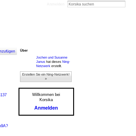
Anmelden
Über
nzufügen
Jochen und Susanne
Janus
hat dieses
Ning-
Netzwerk
erstellt.
Erstellen Sie ein Ning-Netzwerk!
»
Willkommen bei
3137
Korsika
Anmelden
o9A?