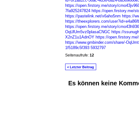
id=0f1aa1cc-36ac-4d36-ba24-ba569888e
https://open.firstory.me/story/cmo43jv
7fa925247824
https://open.firstory.me
https://pastelink.net/x6aho5nm
https://
https://theexplorers.com/user?id=e4a86
https://open.firstory.me/story/cmo43h9
OqUlUm5vz0plasaCNGC
https://ssunug
X2nZ1u1AdnOY
https://open.firstory.
https://www.gmbinder.com/share/-OqUmt
1f5189c5f393
5932797
Seitenaufrufe:
12
< Letzter Beitrag
Es können keine Komme
© 2026 Erstellt von
Jochen und Susanne J