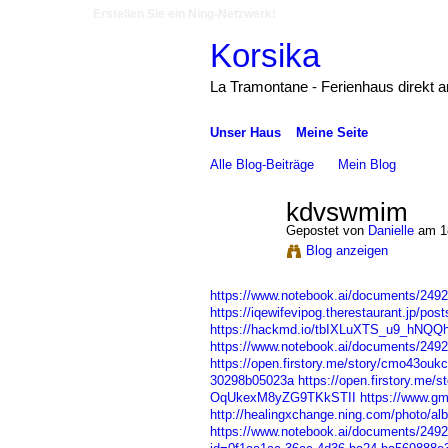
Erstellen Sie ein Ning-Netzwerk!
Korsika
La Tramontane - Ferienhaus direkt 
Unser Haus
Meine Seite
Alle Blog-Beiträge
Mein Blog
kdvswmim
Gepostet von
Danielle
am 18
Blog anzeigen
https://www.notebook.ai/documents/249
https://iqewifevipog.therestaurant.jp/pos
https://hackmd.io/tbIXLuXTS_u9_hNQQ
https://www.notebook.ai/documents/249
https://open.firstory.me/story/cmo43ou
30298b05023a
https://open.firstory.me
OqUkexM8yZG9TKkSTII
https://www.
http://healingxchange.ning.com/photo/a
https://www.notebook.ai/documents/249