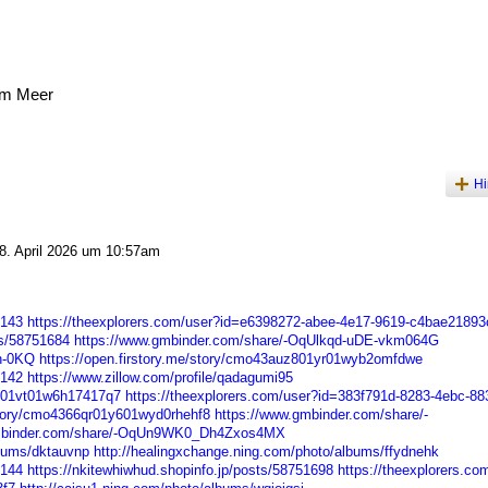
am Meer
Hi
. April 2026 um 10:57am
2143
https://theexplorers.com/user?id=e6398272-abee-4e17-9619-c4bae21893
ts/58751684
https://www.gmbinder.com/share/-OqUlkqd-uDE-vkm064G
h-0KQ
https://open.firstory.me/story/cmo43auz801yr01wyb2omfdwe
2142
https://www.zillow.com/profile/qadagumi95
kc01vt01w6h17417q7
https://theexplorers.com/user?id=383f791d-8283-4ebc-883
/story/cmo4366qr01y601wyd0rhehf8
https://www.gmbinder.com/share/-
gmbinder.com/share/-OqUn9WK0_Dh4Zxos4MX
lbums/dktauvnp
http://healingxchange.ning.com/photo/albums/ffydnehk
2144
https://nkitewhiwhud.shopinfo.jp/posts/58751698
https://theexplorers.co