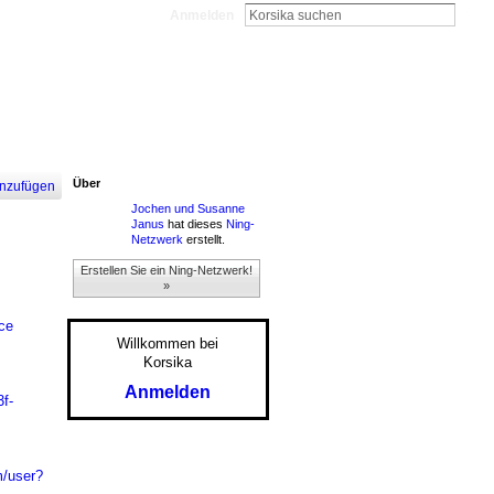
Anmelden
Über
nzufügen
Jochen und Susanne
Janus
hat dieses
Ning-
Netzwerk
erstellt.
Erstellen Sie ein Ning-Netzwerk!
»
ce
Willkommen bei
Korsika
Anmelden
f-
m/user?