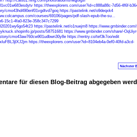
3f7
http://caisu1.ning.com/photo/albums/wqjoigsi
9601vc01w683esdytv
https://theexplorers.com/user?id=c888a88c-7d56-4f6f-b36
/story/cmo43hd490enf01vgdtvd7goq
https://pastelink.net/o9deqxk4
www.colcampus.com/courses/69106/pages/pdf-slash-epub-the-su...
fb6-15c1-4fa0-823e-358c347c7299
3l020201wy6go54t23
https://pastelink.net/o1nuejm8
https://www.gmbinder.com/
hyknuck.shopinfo.jp/posts/58751681
https://www.gmbinder.com/share/-OqUiyr
me/story/cmo43aw760cw901udbwn30y8e
https://rentry.co/tef3k7oo/edit
xluFBL3jlXJ2jm
https://theexplorers.com/user?id=8104eb4a-0ef0-40fd-a3cd-
Nächster B
ntare für diesen Blog-Beitrag abgegeben wer
anus
. Powered by
E