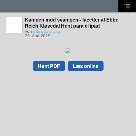
Kampen mod svampen - facetter af Ebbe
Reich Kløvedal Hent para el ipad
von
qdqwdqwdwqd
29. Aug 2019
Hent PDF
Læs online