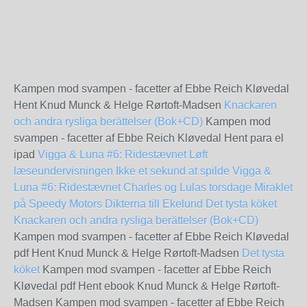
Kampen mod svampen - facetter af Ebbe Reich Kløvedal
Hent Knud Munck & Helge Rørtoft-Madsen
Knackaren
och andra rysliga berättelser (Bok+CD)
Kampen mod
svampen - facetter af Ebbe Reich Kløvedal Hent para el
ipad
Vigga & Luna #6: Ridestævnet
Løft
læseundervisningen
Ikke et sekund at spilde
Vigga &
Luna #6: Ridestævnet
Charles og Lulas torsdage
Miraklet
på Speedy Motors
Dikterna till Ekelund
Det tysta köket
Knackaren och andra rysliga berättelser (Bok+CD)
Kampen mod svampen - facetter af Ebbe Reich Kløvedal
pdf Hent Knud Munck & Helge Rørtoft-Madsen
Det tysta
köket
Kampen mod svampen - facetter af Ebbe Reich
Kløvedal pdf Hent ebook Knud Munck & Helge Rørtoft-
Madsen Kampen mod svampen - facetter af Ebbe Reich