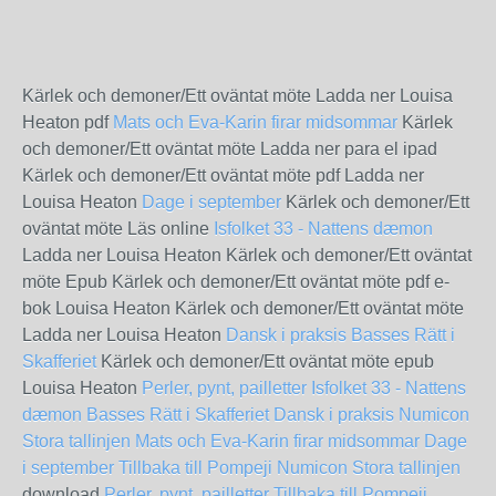
Kärlek och demoner/Ett oväntat möte Ladda ner Louisa
Heaton pdf
Mats och Eva-Karin firar midsommar
Kärlek
och demoner/Ett oväntat möte Ladda ner para el ipad
Kärlek och demoner/Ett oväntat möte pdf Ladda ner
Louisa Heaton
Dage i september
Kärlek och demoner/Ett
oväntat möte Läs online
Isfolket 33 - Nattens dæmon
Ladda ner Louisa Heaton Kärlek och demoner/Ett oväntat
möte Epub Kärlek och demoner/Ett oväntat möte pdf e-
bok Louisa Heaton Kärlek och demoner/Ett oväntat möte
Ladda ner Louisa Heaton
Dansk i praksis
Basses Rätt i
Skafferiet
Kärlek och demoner/Ett oväntat möte epub
Louisa Heaton
Perler, pynt, pailletter
Isfolket 33 - Nattens
dæmon
Basses Rätt i Skafferiet
Dansk i praksis
Numicon
Stora tallinjen
Mats och Eva-Karin firar midsommar
Dage
i september
Tillbaka till Pompeji
Numicon Stora tallinjen
download
Perler, pynt, pailletter
Tillbaka till Pompeji