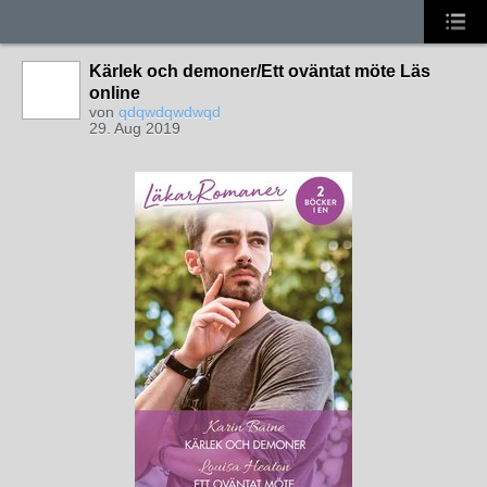
Kärlek och demoner/Ett oväntat möte Läs
online
von
qdqwdqwdwqd
29. Aug 2019