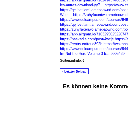
https://app.airgram.io/716249457460510
les-autres-download-yy7...
https://www.c
https://qejibetilami.amebaownd.com/pos
Wom...
https://zuhyfaxeriwo.amebaown
https://www.colcampus.com/courses/9498
https://qejibetilami.amebaownd.com/pos
https://zuhyfaxeriwo.amebaownd.com/po
https://app.airgram.io/716329562522674
https://baskadia.com/post/4wcje
https:/
https://rentry.co/toud892b
https://wakaha
https://www.colcampus.com/courses/9447
Im-Not-the-Hero-Volume-3-b...
9905439
Seitenaufrufe:
6
< Letzter Beitrag
Es können keine Komme
© 2026 Erstellt von
Jochen und Susanne J