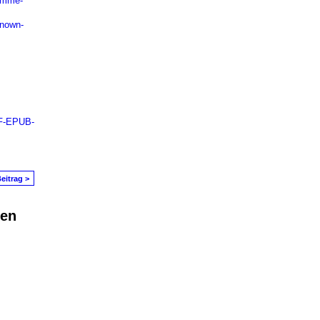
omme-
known-
F-EPUB-
eitrag >
den
in Problem melden
|
Nutzungsbedingungen