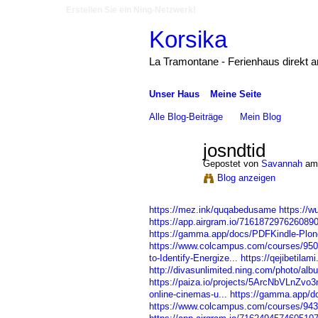
Erstellen Sie ein Ning-Netzwerk!
Korsika
La Tramontane - Ferienhaus direkt 
Unser Haus
Meine Seite
Alle Blog-Beiträge
Mein Blog
josndtid
Gepostet von
Savannah
am 
Blog anzeigen
https://mez.ink/quqabedusame
https://
https://app.airgram.io/716187297626089
https://gamma.app/docs/PDFKindle-Plong
https://www.colcampus.com/courses/95035
to-Identify-Energize...
https://qejibetil
http://divasunlimited.ning.com/photo/albu
https://paiza.io/projects/5ArcNbVLnZ
online-cinemas-u...
https://gamma.app
https://www.colcampus.com/courses/94326