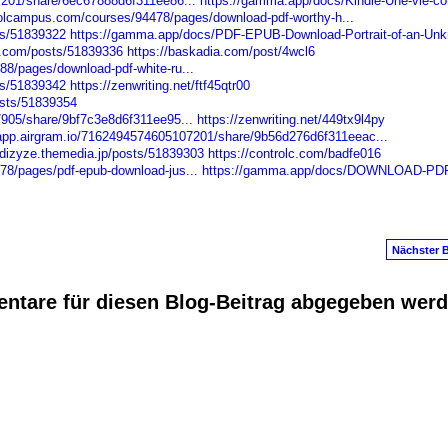
7201/share/6ec67888d6f311ee86...
https://gamma.app/docs/Kindle-Une-vie-c
olcampus.com/courses/94478/pages/download-pdf-worthy-h...
ts/51839322
https://gamma.app/docs/PDF-EPUB-Download-Portrait-of-an-Un
d.com/posts/51839336
https://baskadia.com/post/4wcl6
8/pages/download-pdf-white-ru...
ts/51839342
https://zenwriting.net/ftf45qtr00
sts/51839354
7905/share/9bf7c3e8d6f311ee95...
https://zenwriting.net/449tx9l4py
/app.airgram.io/7162494574605107201/share/9b56d276d6f311eeac...
dizyze.themedia.jp/posts/51839303
https://controlc.com/badfe016
8/pages/pdf-epub-download-jus...
https://gamma.app/docs/DOWNLOAD-PD
Nächster B
ntare für diesen Blog-Beitrag abgegeben wer
anus
. Powered by
E