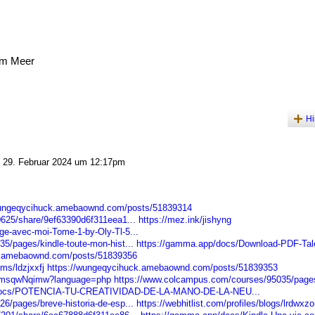
am Meer
Hi
29. Februar 2024 um 12:17pm
wungeqycihuck.amebaownd.com/posts/51839314
0625/share/9ef63390d6f311eea1...
https://mez.ink/jishyng
e-avec-moi-Tome-1-by-Oly-Tl-5...
/pages/kindle-toute-mon-hist...
https://gamma.app/docs/Download-PDF-Tal
ami.amebaownd.com/posts/51839356
ms/ldzjxxfj
https://wungeqycihuck.amebaownd.com/posts/51839353
vo3msqwNqimw?language=php
https://www.colcampus.com/courses/95035/pages
/docs/POTENCIA-TU-CREATIVIDAD-DE-LA-MANO-DE-LA-NEU...
/pages/breve-historia-de-esp...
https://webhitlist.com/profiles/blogs/lrdwxzo