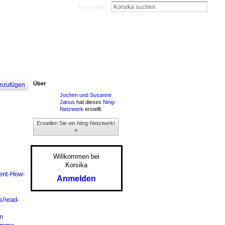
Anmelden
Über
nzufügen
Jochen und Susanne
Janus
hat dieses
Ning-
Netzwerk
erstellt.
Erstellen Sie ein Ning-Netzwerk!
»
Willkommen bei
Korsika
ent-How-
Anmelden
/read-
n